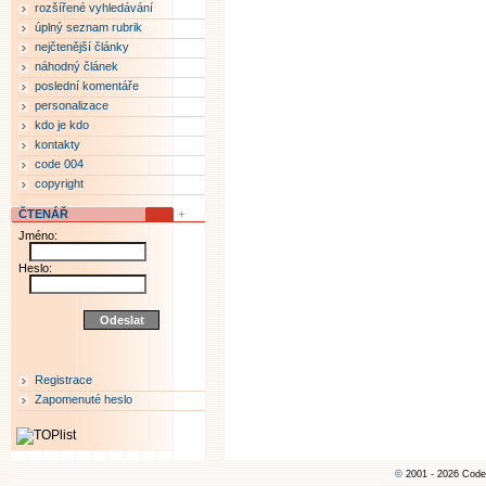
rozšířené vyhledávání
úplný seznam rubrik
nejčtenější články
náhodný článek
poslední komentáře
personalizace
kdo je kdo
kontakty
code 004
copyright
ČTENÁŘ
Jméno:
Heslo:
Registrace
Zapomenuté heslo
©
2001 - 2026 Code