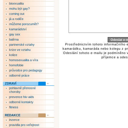
bisexualita
mohu být gay?
coming out
já a rodiče
můžeme porozumět?
kamarádství
gay sex
balírna
Prostřednictvím tohoto informačního 
partnerské vztahy
kamarádku, kamaráda nebo kolegu z pr
krize ve vztahu
Odeslání tohoto e-mailu je podmíněno 
kolize
příjemce a odesí
homosexualita a víra
homofobie
průvodce pro pedagogy
odborné práce
ZDRAVÍ
pohlavně přenosné
choroby
prevence hiv-aids
odborné kontakty
fitness
REDAKCE
inzerce
pravidla pro veřejnost