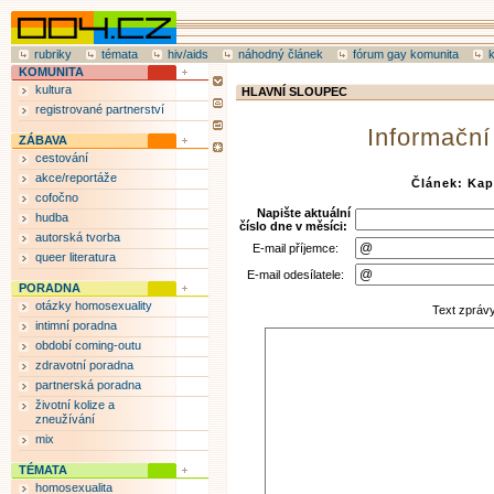
rubriky
témata
hiv/aids
náhodný článek
fórum gay komunita
KOMUNITA
kultura
HLAVNÍ SLOUPEC
registrované partnerství
Informační
ZÁBAVA
cestování
akce/reportáže
Článek: Ka
cofočno
Napište aktuální
hudba
číslo dne v měsíci:
autorská tvorba
E-mail příjemce:
queer literatura
E-mail odesílatele:
PORADNA
otázky homosexuality
Text zpráv
intimní poradna
období coming-outu
zdravotní poradna
partnerská poradna
životní kolize a
zneužívání
mix
TÉMATA
homosexualita