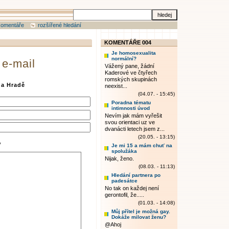
komentáře
rozšířené hledání
KOMENTÁŘE 004
Je homosexualita
normální?
 e-mail
Vážený pane, žádní
Kaderové ve čtyřech
romských skupinách
na Hradě
neexist...
(04.07. - 15:45)
Poradna tématu
intimnosti úvod
Nevím jak mám vyřešit
svou orientaci uz ve
dvanácti letech jsem z...
(20.05. - 13:15)
y
Je mi 15 a mám chuť na
spolužáka
Nijak, ženo.
(08.03. - 11:13)
Hledání partnera po
padesátce
No tak on každej není
gerontofil, že.....
(01.03. - 14:08)
Můj přítel je možná gay.
Dokáže milovat ženu?
@Ahoj