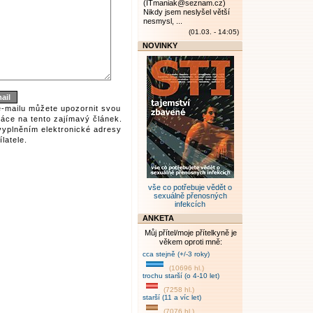
(ITmaniak@seznam.cz)
Nikdy jsem neslyšel větší
nesmysl, ...
(01.03. - 14:05)
NOVINKY
e-mailu můžete upozornit svou
áce na tento zajímavý článek.
vyplněním elektronické adresy
latele.
vše co potřebuje vědět o
sexuálně přenosných
infekcích
ANKETA
Můj přítel/moje přítelkyně je
věkem oproti mně:
cca stejně (+/-3 roky)
(10696 hl.)
trochu starší (o 4-10 let)
(7258 hl.)
starší (11 a víc let)
(7076 hl.)