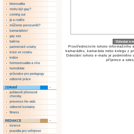
bisexualita
mohu být gay?
coming out
já a rodiče
můžeme porozumět?
kamarádství
gay sex
balírna
Prostřednictvím tohoto informačního 
partnerské vztahy
kamarádku, kamaráda nebo kolegu z pr
krize ve vztahu
Odeslání tohoto e-mailu je podmíněno 
kolize
příjemce a odesí
homosexualita a víra
homofobie
průvodce pro pedagogy
odborné práce
ZDRAVÍ
pohlavně přenosné
choroby
prevence hiv-aids
odborné kontakty
fitness
REDAKCE
inzerce
pravidla pro veřejnost