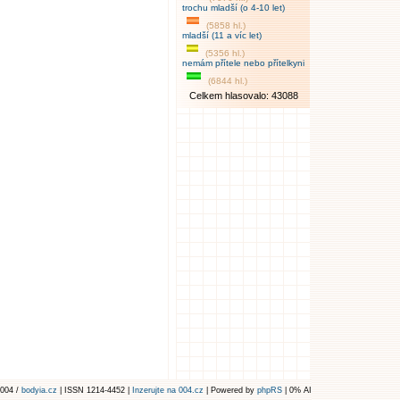
trochu mladší (o 4-10 let)
(5858 hl.)
mladší (11 a víc let)
(5356 hl.)
nemám přítele nebo přítelkyni
(6844 hl.)
Celkem hlasovalo: 43088
004 /
bodyia.cz
| ISSN 1214-4452 |
Inzerujte na 004.cz
| Powered by
phpRS
| 0% AI