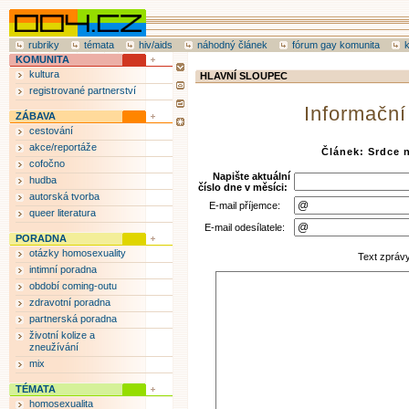
rubriky
témata
hiv/aids
náhodný článek
fórum gay komunita
KOMUNITA
kultura
HLAVNÍ SLOUPEC
registrované partnerství
Informační
ZÁBAVA
cestování
akce/reportáže
Článek: Srdce 
cofočno
Napište aktuální
hudba
číslo dne v měsíci:
autorská tvorba
E-mail příjemce:
queer literatura
E-mail odesílatele:
PORADNA
otázky homosexuality
Text zpráv
intimní poradna
období coming-outu
zdravotní poradna
partnerská poradna
životní kolize a
zneužívání
mix
TÉMATA
homosexualita