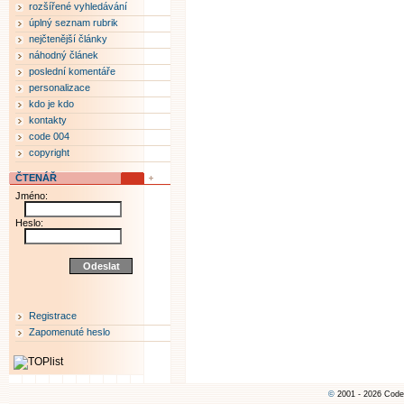
rozšířené vyhledávání
úplný seznam rubrik
nejčtenější články
náhodný článek
poslední komentáře
personalizace
kdo je kdo
kontakty
code 004
copyright
ČTENÁŘ
Jméno:
Heslo:
Registrace
Zapomenuté heslo
©
2001 - 2026 Code