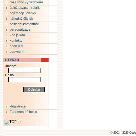
rozšířené vyhledávání
úplný seznam rubrik
nejčtenější články
náhodný článek
poslední komentáře
personalizace
kdo je kdo
kontakty
code 004
copyright
ČTENÁŘ
Jméno:
Heslo:
Registrace
Zapomenuté heslo
©
2001 - 2026 Code