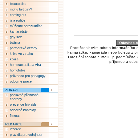
bisexualita
mohu být gay?
coming out
já a rodiče
můžeme porozumět?
kamarádství
gay sex
balírna
Prostřednictvím tohoto informačního 
partnerské vztahy
kamarádku, kamaráda nebo kolegu z pr
krize ve vztahu
Odeslání tohoto e-mailu je podmíněno 
kolize
příjemce a odesí
homosexualita a víra
homofobie
průvodce pro pedagogy
odborné práce
ZDRAVÍ
pohlavně přenosné
choroby
prevence hiv-aids
odborné kontakty
fitness
REDAKCE
inzerce
pravidla pro veřejnost