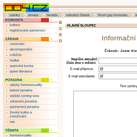
rubriky
témata
hiv/aids
náhodný článek
fórum gay komunita
KOMUNITA
kultura
HLAVNÍ SLOUPEC
registrované partnerství
Informační
ZÁBAVA
cestování
akce/reportáže
Článek: Jsem hiv
cofočno
Napište aktuální
hudba
číslo dne v měsíci:
autorská tvorba
E-mail příjemce:
queer literatura
E-mail odesílatele:
PORADNA
otázky homosexuality
Text zpráv
intimní poradna
období coming-outu
zdravotní poradna
partnerská poradna
životní kolize a
zneužívání
mix
TÉMATA
homosexualita