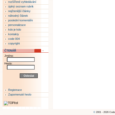
rozšířené vyhledávání
úplný seznam rubrik
nejčtenější články
náhodný článek
poslední komentáře
personalizace
kdo je kdo
kontakty
code 004
copyright
ČTENÁŘ
Jméno:
Heslo:
Registrace
Zapomenuté heslo
©
2001 - 2026 Code