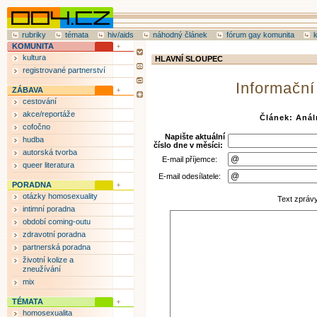
rubriky
témata
hiv/aids
náhodný článek
fórum gay komunita
KOMUNITA
kultura
HLAVNÍ SLOUPEC
registrované partnerství
Informační
ZÁBAVA
cestování
akce/reportáže
Článek: Anál
cofočno
Napište aktuální
hudba
číslo dne v měsíci:
autorská tvorba
E-mail příjemce:
queer literatura
E-mail odesílatele:
PORADNA
otázky homosexuality
Text zpráv
intimní poradna
období coming-outu
zdravotní poradna
partnerská poradna
životní kolize a
zneužívání
mix
TÉMATA
homosexualita