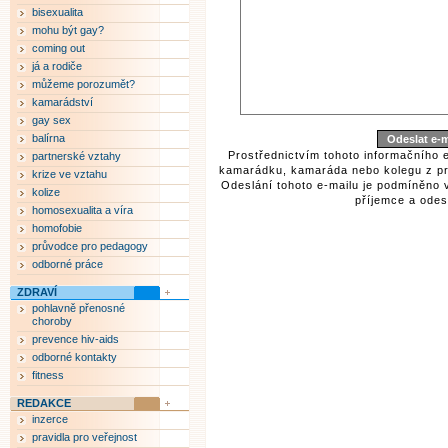
bisexualita
mohu být gay?
coming out
já a rodiče
můžeme porozumět?
kamarádství
gay sex
balírna
Prostřednictvím tohoto informačního 
partnerské vztahy
kamarádku, kamaráda nebo kolegu z pr
krize ve vztahu
Odeslání tohoto e-mailu je podmíněno 
kolize
příjemce a odesí
homosexualita a víra
homofobie
průvodce pro pedagogy
odborné práce
ZDRAVÍ
pohlavně přenosné
choroby
prevence hiv-aids
odborné kontakty
fitness
REDAKCE
inzerce
pravidla pro veřejnost