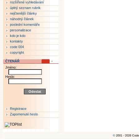
rozšířené vyhledávání
úplný seznam rubrik
nejčtenější články
náhodný článek
poslední komentáře
personalizace
kdo je kdo
kontakty
code 004
copyright
ČTENÁŘ
Jméno:
Heslo:
Registrace
Zapomenuté heslo
©
2001 - 2026 Code