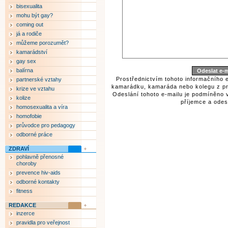
bisexualita
mohu být gay?
coming out
já a rodiče
můžeme porozumět?
kamarádství
gay sex
balírna
Prostřednictvím tohoto informačního 
partnerské vztahy
kamarádku, kamaráda nebo kolegu z pr
krize ve vztahu
Odeslání tohoto e-mailu je podmíněno 
kolize
příjemce a odesí
homosexualita a víra
homofobie
průvodce pro pedagogy
odborné práce
ZDRAVÍ
pohlavně přenosné
choroby
prevence hiv-aids
odborné kontakty
fitness
REDAKCE
inzerce
pravidla pro veřejnost