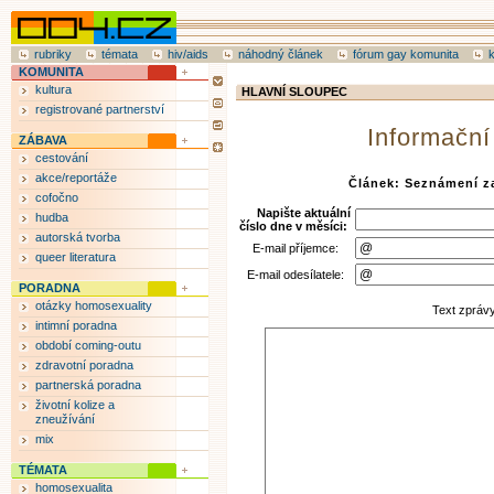
rubriky
témata
hiv/aids
náhodný článek
fórum gay komunita
KOMUNITA
kultura
HLAVNÍ SLOUPEC
registrované partnerství
Informační
ZÁBAVA
cestování
akce/reportáže
Článek: Seznámení z
cofočno
Napište aktuální
hudba
číslo dne v měsíci:
autorská tvorba
E-mail příjemce:
queer literatura
E-mail odesílatele:
PORADNA
otázky homosexuality
Text zpráv
intimní poradna
období coming-outu
zdravotní poradna
partnerská poradna
životní kolize a
zneužívání
mix
TÉMATA
homosexualita