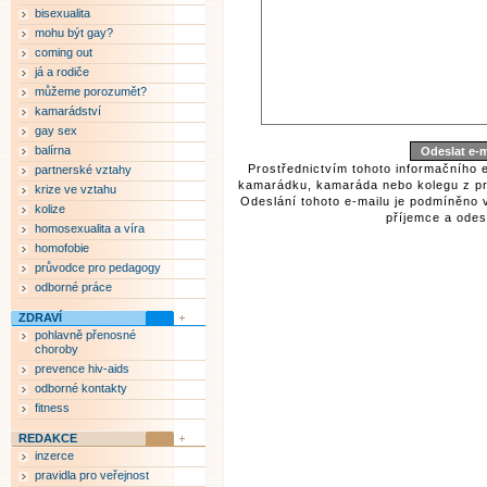
bisexualita
mohu být gay?
coming out
já a rodiče
můžeme porozumět?
kamarádství
gay sex
balírna
Prostřednictvím tohoto informačního 
partnerské vztahy
kamarádku, kamaráda nebo kolegu z pr
krize ve vztahu
Odeslání tohoto e-mailu je podmíněno 
kolize
příjemce a odesí
homosexualita a víra
homofobie
průvodce pro pedagogy
odborné práce
ZDRAVÍ
pohlavně přenosné
choroby
prevence hiv-aids
odborné kontakty
fitness
REDAKCE
inzerce
pravidla pro veřejnost