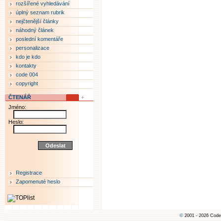
rozšířené vyhledávání
úplný seznam rubrik
nejčtenější články
náhodný článek
poslední komentáře
personalizace
kdo je kdo
kontakty
code 004
copyright
ČTENÁŘ
Jméno:
Heslo:
Registrace
Zapomenuté heslo
©
2001 - 2026 Code