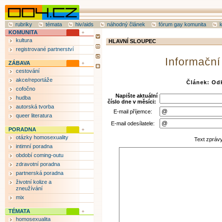
rubriky
témata
hiv/aids
náhodný článek
fórum gay komunita
KOMUNITA
kultura
HLAVNÍ SLOUPEC
registrované partnerství
Informační
ZÁBAVA
cestování
akce/reportáže
Článek: Od
cofočno
Napište aktuální
hudba
číslo dne v měsíci:
autorská tvorba
E-mail příjemce:
queer literatura
E-mail odesílatele:
PORADNA
otázky homosexuality
Text zpráv
intimní poradna
období coming-outu
zdravotní poradna
partnerská poradna
životní kolize a
zneužívání
mix
TÉMATA
homosexualita