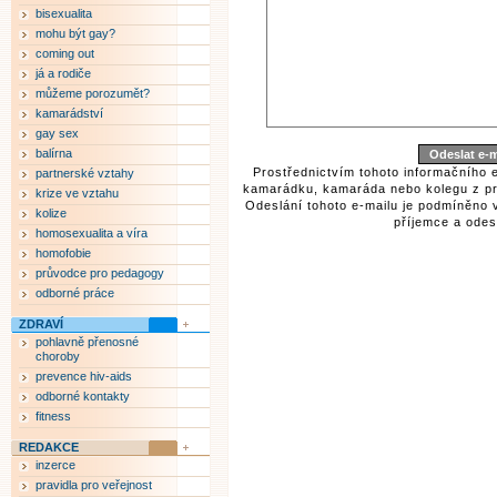
bisexualita
mohu být gay?
coming out
já a rodiče
můžeme porozumět?
kamarádství
gay sex
balírna
Prostřednictvím tohoto informačního 
partnerské vztahy
kamarádku, kamaráda nebo kolegu z pr
krize ve vztahu
Odeslání tohoto e-mailu je podmíněno 
kolize
příjemce a odesí
homosexualita a víra
homofobie
průvodce pro pedagogy
odborné práce
ZDRAVÍ
pohlavně přenosné
choroby
prevence hiv-aids
odborné kontakty
fitness
REDAKCE
inzerce
pravidla pro veřejnost