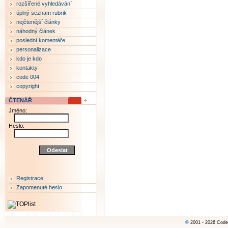
rozšířené vyhledávání
úplný seznam rubrik
nejčtenější články
náhodný článek
poslední komentáře
personalizace
kdo je kdo
kontakty
code 004
copyright
ČTENÁŘ
Jméno:
Heslo:
Registrace
Zapomenuté heslo
©
2001 - 2026 Code