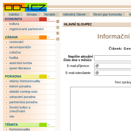
rubriky
témata
hiv/aids
náhodný článek
fórum gay komunita
KOMUNITA
kultura
HLAVNÍ SLOUPEC
registrované partnerství
Informační
ZÁBAVA
cestování
akce/reportáže
Článek: Gen
cofočno
Napište aktuální
hudba
číslo dne v měsíci:
autorská tvorba
E-mail příjemce:
queer literatura
E-mail odesílatele:
PORADNA
otázky homosexuality
Text zpráv
intimní poradna
období coming-outu
zdravotní poradna
partnerská poradna
životní kolize a
zneužívání
mix
TÉMATA
homosexualita