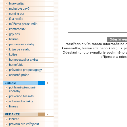
bisexualita
mohu být gay?
coming out
já a rodiče
můžeme porozumět?
kamarádství
gay sex
balírna
Prostřednictvím tohoto informačního 
partnerské vztahy
kamarádku, kamaráda nebo kolegu z pr
krize ve vztahu
Odeslání tohoto e-mailu je podmíněno 
kolize
příjemce a odesí
homosexualita a víra
homofobie
průvodce pro pedagogy
odborné práce
ZDRAVÍ
pohlavně přenosné
choroby
prevence hiv-aids
odborné kontakty
fitness
REDAKCE
inzerce
pravidla pro veřejnost