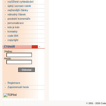
rozšířené vyhledávání
úplný seznam rubrik
nejčtenější články
náhodný článek
poslední komentáře
personalizace
kdo je kdo
kontakty
code 004
copyright
ČTENÁŘ
Jméno:
Heslo:
Registrace
Zapomenuté heslo
©
2001 - 2026 Code