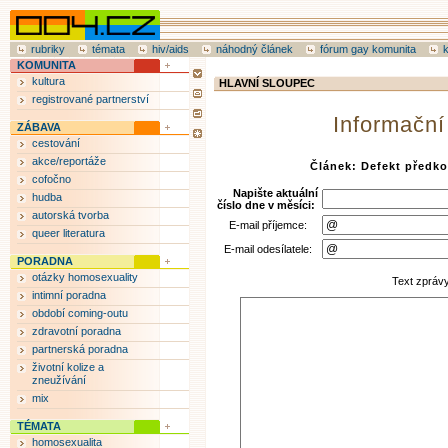
rubriky
témata
hiv/aids
náhodný článek
fórum gay komunita
KOMUNITA
kultura
HLAVNÍ SLOUPEC
registrované partnerství
Informační
ZÁBAVA
cestování
akce/reportáže
Článek: Defekt předko
cofočno
Napište aktuální
hudba
číslo dne v měsíci:
autorská tvorba
E-mail příjemce:
queer literatura
E-mail odesílatele:
PORADNA
otázky homosexuality
Text zpráv
intimní poradna
období coming-outu
zdravotní poradna
partnerská poradna
životní kolize a
zneužívání
mix
TÉMATA
homosexualita