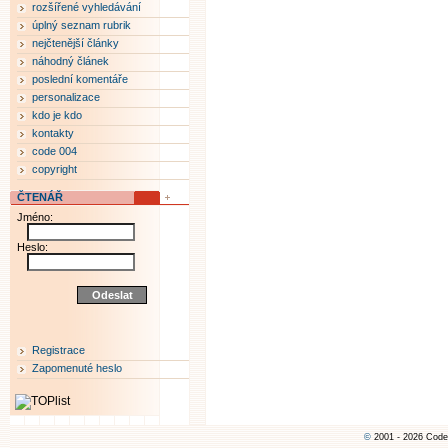
rozšířené vyhledávání
úplný seznam rubrik
nejčtenější články
náhodný článek
poslední komentáře
personalizace
kdo je kdo
kontakty
code 004
copyright
ČTENÁŘ
Jméno:
Heslo:
Registrace
Zapomenuté heslo
©
2001 - 2026 Code