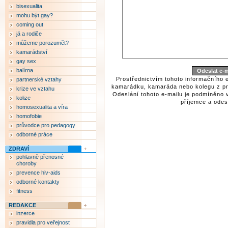
bisexualita
mohu být gay?
coming out
já a rodiče
můžeme porozumět?
kamarádství
gay sex
balírna
Prostřednictvím tohoto informačního 
partnerské vztahy
kamarádku, kamaráda nebo kolegu z pr
krize ve vztahu
Odeslání tohoto e-mailu je podmíněno 
kolize
příjemce a odesí
homosexualita a víra
homofobie
průvodce pro pedagogy
odborné práce
ZDRAVÍ
pohlavně přenosné
choroby
prevence hiv-aids
odborné kontakty
fitness
REDAKCE
inzerce
pravidla pro veřejnost