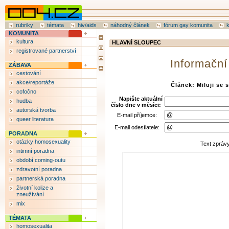
rubriky
témata
hiv/aids
náhodný článek
fórum gay komunita
KOMUNITA
kultura
HLAVNÍ SLOUPEC
registrované partnerství
Informační
ZÁBAVA
cestování
akce/reportáže
Článek: Miluji se 
cofočno
Napište aktuální
hudba
číslo dne v měsíci:
autorská tvorba
E-mail příjemce:
queer literatura
E-mail odesílatele:
PORADNA
otázky homosexuality
Text zpráv
intimní poradna
období coming-outu
zdravotní poradna
partnerská poradna
životní kolize a
zneužívání
mix
TÉMATA
homosexualita