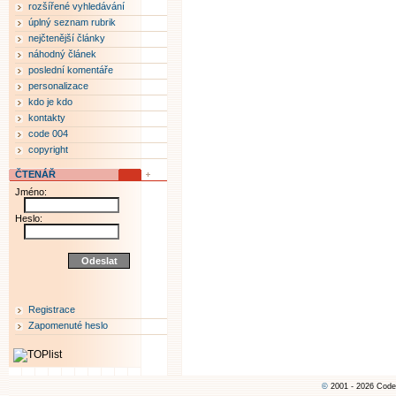
rozšířené vyhledávání
úplný seznam rubrik
nejčtenější články
náhodný článek
poslední komentáře
personalizace
kdo je kdo
kontakty
code 004
copyright
ČTENÁŘ
Jméno:
Heslo:
Registrace
Zapomenuté heslo
©
2001 - 2026 Code