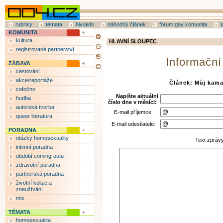
rubriky
témata
hiv/aids
náhodný článek
fórum gay komunita
KOMUNITA
kultura
HLAVNÍ SLOUPEC
registrované partnerství
Informační
ZÁBAVA
cestování
akce/reportáže
Článek: Můj kama
cofočno
Napište aktuální
hudba
číslo dne v měsíci:
autorská tvorba
E-mail příjemce:
queer literatura
E-mail odesílatele:
PORADNA
otázky homosexuality
Text zpráv
intimní poradna
období coming-outu
zdravotní poradna
partnerská poradna
životní kolize a
zneužívání
mix
TÉMATA
homosexualita