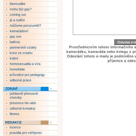
bisexualita
mohu být gay?
coming out
já a rodiče
můžeme porozumět?
kamarádství
gay sex
balírna
Prostřednictvím tohoto informačního 
partnerské vztahy
kamarádku, kamaráda nebo kolegu z pr
krize ve vztahu
Odeslání tohoto e-mailu je podmíněno 
kolize
příjemce a odesí
homosexualita a víra
homofobie
průvodce pro pedagogy
odborné práce
ZDRAVÍ
pohlavně přenosné
choroby
prevence hiv-aids
odborné kontakty
fitness
REDAKCE
inzerce
pravidla pro veřejnost