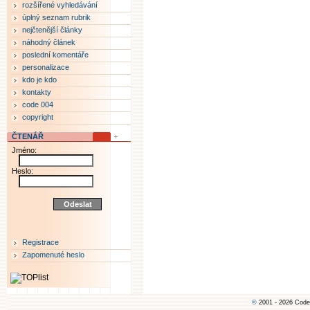
rozšířené vyhledávání
úplný seznam rubrik
nejčtenější články
náhodný článek
poslední komentáře
personalizace
kdo je kdo
kontakty
code 004
copyright
ČTENÁŘ
Jméno:
Heslo:
Registrace
Zapomenuté heslo
©
2001 - 2026 Code