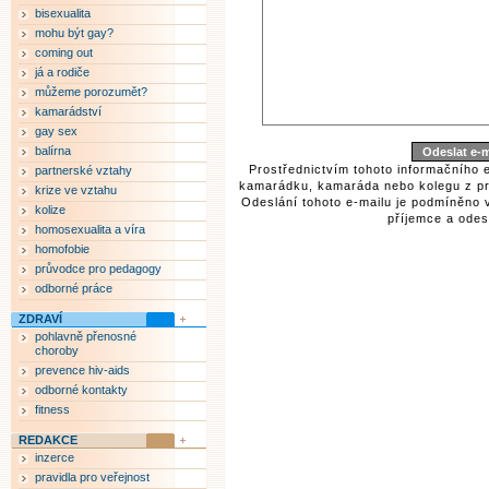
bisexualita
mohu být gay?
coming out
já a rodiče
můžeme porozumět?
kamarádství
gay sex
balírna
Prostřednictvím tohoto informačního 
partnerské vztahy
kamarádku, kamaráda nebo kolegu z pr
krize ve vztahu
Odeslání tohoto e-mailu je podmíněno 
kolize
příjemce a odesí
homosexualita a víra
homofobie
průvodce pro pedagogy
odborné práce
ZDRAVÍ
pohlavně přenosné
choroby
prevence hiv-aids
odborné kontakty
fitness
REDAKCE
inzerce
pravidla pro veřejnost