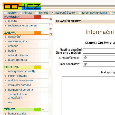
rubriky
témata
hiv/aids
náhodný článek
fórum gay komunita
KOMUNITA
kultura
HLAVNÍ SLOUPEC
registrované partnerství
Informační
ZÁBAVA
cestování
akce/reportáže
Článek: Zprávy z t
cofočno
Napište aktuální
hudba
číslo dne v měsíci:
autorská tvorba
E-mail příjemce:
queer literatura
E-mail odesílatele:
PORADNA
otázky homosexuality
Text zpráv
intimní poradna
období coming-outu
zdravotní poradna
partnerská poradna
životní kolize a
zneužívání
mix
TÉMATA
homosexualita