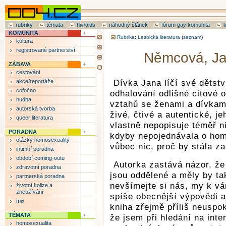
rubriky
témata
hiv/aids
náhodný článek
fórum gay komunita
KOMUNITA
Rubrika
:
Lesbická literatura
(
seznam
)
kultura
registrované partnerství
Němcová, Jan
ZÁBAVA
cestování
akce/reportáže
Dívka Jana líčí své dětstv
cofočno
odhalování odlišné citové 
hudba
vztahů se ženami a dívkami
autorská tvorba
živé, čtivé a autentické, j
queer literatura
vlastně nepopisuje téměř n
PORADNA
kdyby nepojednávala o hom
otázky homosexuality
vůbec nic, proč by stála z
intimní poradna
období coming-outu
Autorka zastává názor, ž
zdravotní poradna
jsou oddělené a měly by ta
partnerská poradna
nevšímejte si nás, my k v
životní kolize a
zneužívání
spíše obecnější výpovědi a 
mix
kniha zřejmě příliš neuspok
TÉMATA
že jsem při hledání na inte
homosexualita