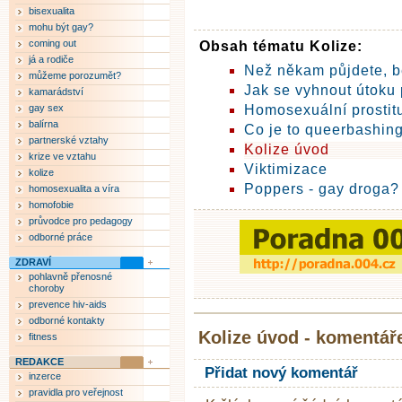
bisexualita
mohu být gay?
coming out
Obsah tématu Kolize:
já a rodiče
Než někam půjdete, b
můžeme porozumět?
Jak se vyhnout útoku 
kamarádství
gay sex
Homosexuální prostit
balírna
Co je to queerbashin
partnerské vztahy
Kolize úvod
krize ve vztahu
Viktimizace
kolize
Poppers - gay droga?
homosexualita a víra
homofobie
průvodce pro pedagogy
odborné práce
ZDRAVÍ
pohlavně přenosné
choroby
prevence hiv-aids
odborné kontakty
Kolize úvod - komentář
fitness
REDAKCE
Přidat nový komentář
inzerce
pravidla pro veřejnost