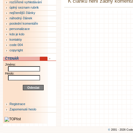
K článku není žádný komentá
rozšířené vyhledávání
úplný seznam rubrik
nejčtenější články
náhodný článek
poslední komentáře
personalizace
kdo je kdo
kontakty
code 004
copyright
ČTENÁŘ
Jméno:
Heslo:
Registrace
Zapomenuté heslo
©
2001 - 2026 Code