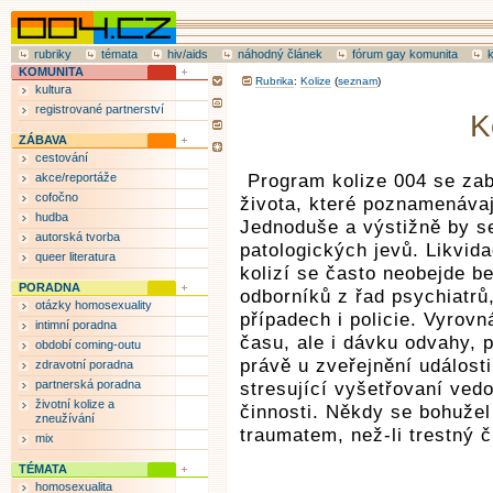
rubriky
témata
hiv/aids
náhodný článek
fórum gay komunita
KOMUNITA
Rubrika
:
Kolize
(
seznam
)
kultura
registrované partnerství
K
ZÁBAVA
cestování
akce/reportáže
Program kolize 004 se zab
cofočno
života, které poznamenávaj
hudba
Jednoduše a výstižně by se
autorská tvorba
patologických jevů. Likvid
queer literatura
kolizí se často neobejde be
PORADNA
odborníků z řad psychiatrů
otázky homosexuality
případech i policie. Vyrovn
intimní poradna
času, ale i dávku odvahy, 
období coming-outu
právě u zveřejnění události
zdravotní poradna
partnerská poradna
stresující vyšetřovaní ved
životní kolize a
činnosti. Někdy se bohužel
zneužívání
traumatem, než-li trestný 
mix
TÉMATA
homosexualita