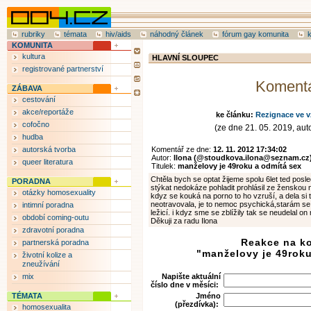
rubriky
témata
hiv/aids
náhodný článek
fórum gay komunita
KOMUNITA
kultura
HLAVNÍ SLOUPEC
registrované partnerství
Koment
ZÁBAVA
cestování
akce/reportáže
ke článku:
Rezignace ve v
cofočno
(ze dne 21. 05. 2019, auto
hudba
autorská tvorba
Komentář ze dne:
12. 11. 2012 17:34:02
Autor:
Ilona (@stoudkova.ilona@seznam.cz
queer literatura
Titulek:
manželovy je 49roku a odmítá sex
Chtěla bych se optat žijeme spolu 6let ted posle
PORADNA
stýkat nedokáze pohladit prohlásil ze ženskou 
otázky homosexuality
kdyz se kouká na porno to ho vzruší, a dela si
neotravovala, je to nemoc psychická,starám s
intimní poradna
ležicí. i kdyz sme se zblížily tak se neudelal o
období coming-outu
Děkuji za radu Ilona
zdravotní poradna
Reakce na k
partnerská poradna
"manželovy je 49roku
životní kolize a
zneužívání
mix
Napište aktuální
číslo dne v měsíci:
TÉMATA
Jméno
(přezdívka):
homosexualita