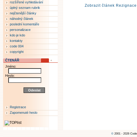
rozšířené vyhledávání
Zobrazit článek Rezignace
úplný seznam rubrik
nejčtenější články
náhodný článek
poslední komentáře
personalizace
kdo je kdo
kontakty
code 004
copyright
ČTENÁŘ
Jméno:
Heslo:
Registrace
Zapomenuté heslo
©
2001 - 2026 Code