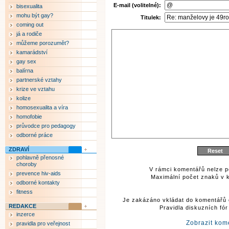
E-mail (volitelné):
bisexualita
mohu být gay?
Titulek:
coming out
já a rodiče
můžeme porozumět?
kamarádství
gay sex
balírna
partnerské vztahy
krize ve vztahu
kolize
homosexualita a víra
homofobie
průvodce pro pedagogy
odborné práce
ZDRAVÍ
pohlavně přenosné
choroby
V rámci komentářů nelze p
prevence hiv-aids
Maximální počet znaků v k
odborné kontakty
fitness
Je zakázáno vkládat do komentářů 
REDAKCE
Pravidla diskuzních fó
inzerce
Zobrazit kom
pravidla pro veřejnost