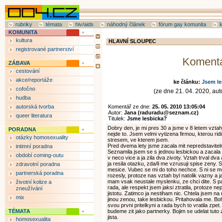
rubriky
témata
hiv/aids
náhodný článek
fórum gay komunita
KOMUNITA
kultura
HLAVNÍ SLOUPEC
registrované partnerství
Koment
ZÁBAVA
cestování
akce/reportáže
ke článku:
Jsem le
cofočno
(ze dne 21. 04. 2020, auto
hudba
autorská tvorba
Komentář ze dne:
25. 05. 2010 13:05:04
Autor:
Jana (raduradu@seznam.cz)
queer literatura
Titulek:
Jsme lesbicka?
Dobry den, je mi pres 30 a jsme v 8 letem vzta
PORADNA
nejde to. Jsem velmi vytizena firmou, kterou ridim
otázky homosexuality
stresem, ve kterem jsem.
Pred dvema lety jsme zacala mit nepredstavitel
intimní poradna
Seznamila jsem se s jednou lesbickou a zacala 
období coming-outu
v neco vice a ja zila dva zivoty. Vztah trval dva 
ja resila otazku, zda/li me vzrusuji spise zeny. 
zdravotní poradna
mesice. Vubec se mi do toho nechce. S ni se m
partnerská poradna
rozesly, protoze nas vztah byl natolik vazny a 
mam vsak neustale myslenku, ze chci dite. S pa
životní kolize a
rada, ale respekt jsem jaksi ztratila, protoze ne
zneužívání
jistotu. Zatimco ja nestiham nic. Chtela jsem n
mix
jinou zenou, take lesbickou. Pritahovala me.
svou prvni pritelkyni a rada bych to vratila zpe
TÉMATA
budeme zit jako partnerky. Bojim se udelat tuto
jista.
homosexualita