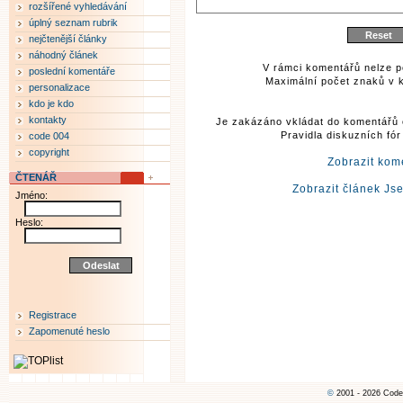
rozšířené vyhledávání
úplný seznam rubrik
nejčtenější články
náhodný článek
V rámci komentářů nelze p
poslední komentáře
Maximální počet znaků v k
personalizace
kdo je kdo
kontakty
Je zakázáno vkládat do komentářů 
Pravidla diskuzních fó
code 004
copyright
Zobrazit kom
ČTENÁŘ
Zobrazit článek Js
Jméno:
Heslo:
Registrace
Zapomenuté heslo
©
2001 - 2026 Code