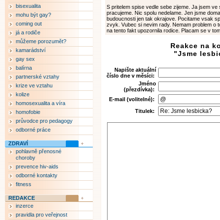
bisexualita
S pritelem spise vedle sebe zijeme. Ja jsem ve
pracujeme. Nic spolu nedelame. Jen jsme dom
mohu být gay?
budoucnosti jen tak okrajove. Pocitame vsak spo
coming out
zvyk. Vubec si nevim rady. Nemam problem o 
na tento fakt upozornila rodice. Placam se v to
já a rodiče
můžeme porozumět?
Reakce na k
kamarádství
"Jsme lesbi
gay sex
balírna
Napište aktuální
číslo dne v měsíci:
partnerské vztahy
Jméno
krize ve vztahu
(přezdívka):
kolize
E-mail (volitelné):
homosexualita a víra
Titulek:
homofobie
průvodce pro pedagogy
odborné práce
ZDRAVÍ
pohlavně přenosné
choroby
prevence hiv-aids
odborné kontakty
fitness
REDAKCE
inzerce
pravidla pro veřejnost