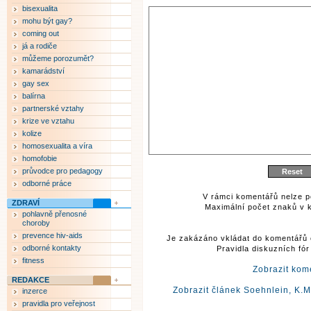
bisexualita
mohu být gay?
coming out
já a rodiče
můžeme porozumět?
kamarádství
gay sex
balírna
partnerské vztahy
krize ve vztahu
kolize
homosexualita a víra
homofobie
průvodce pro pedagogy
odborné práce
V rámci komentářů nelze p
ZDRAVÍ
Maximální počet znaků v k
pohlavně přenosné
choroby
prevence hiv-aids
Je zakázáno vkládat do komentářů 
odborné kontakty
Pravidla diskuzních fó
fitness
Zobrazit kom
REDAKCE
Zobrazit článek Soehnlein, K.M
inzerce
pravidla pro veřejnost