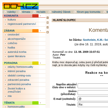
rubriky
témata
hiv/aids
náhodný článek
fórum gay komunita
KOMUNITA
kultura
HLAVNÍ SLOUPEC
registrované partnerství
Koment
ZÁBAVA
cestování
akce/reportáže
ke článku:
Soehnlein, K.M.: Sv
cofočno
(ze dne 16. 11. 2019, aut
hudba
autorská tvorba
Komentář ze dne:
13. 08. 2009 15:07:51
Autor:
Petr
queer literatura
Titulek:
Knihu moc doporučuji, celou jsem jí přečetl je
PORADNA
najít, je to docela jako kdyby my četli myšlenky 
otázky homosexuality
intimní poradna
Reakce na k
období coming-outu
""
zdravotní poradna
partnerská poradna
Napište aktuální
číslo dne v měsíci:
životní kolize a
Jméno
zneužívání
(přezdívka):
mix
E-mail (volitelné):
TÉMATA
Titulek:
homosexualita