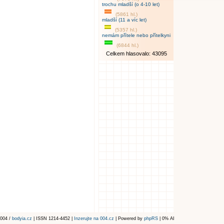
trochu mladší (o 4-10 let)
(5861 hl.)
mladší (11 a víc let)
(5357 hl.)
nemám přítele nebo přítelkyni
(6844 hl.)
Celkem hlasovalo: 43095
004 /
bodyia.cz
| ISSN 1214-4452 |
Inzerujte na 004.cz
| Powered by
phpRS
| 0% AI