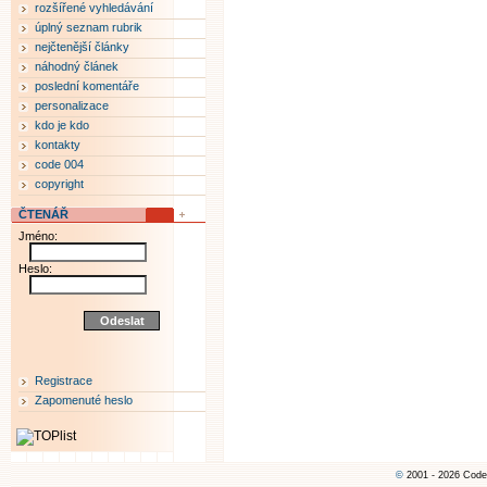
rozšířené vyhledávání
úplný seznam rubrik
nejčtenější články
náhodný článek
poslední komentáře
personalizace
kdo je kdo
kontakty
code 004
copyright
ČTENÁŘ
Jméno:
Heslo:
Registrace
Zapomenuté heslo
©
2001 - 2026 Code