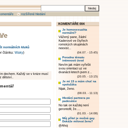
komentáře
rozšířené hledání
KOMENTÁŘE 004
Je homosexualita
normální?
áře
Vážený pane, žádní
Kaderové ve čtyřech
romských skupinách
ět normálních kluků
neexist...
or článku:
Waky
)
(04.07. - 15:45)
Poradna tématu
intimnosti úvod
Nevím jak mám vyřešit
svou orientaci uz ve
dvanácti letech jsem z...
dním dechem. Každý se v knize musí
(20.05. - 13:15)
z dětství..
Je mi 15 a mám chuť na
spolužáka
omentář
Nijak, ženo.
(08.03. - 11:13)
Hledání partnera po
padesátce
No tak on každej není
gerontofil, že.....
(01.03. - 14:08)
Můj přítel je možná gay.
Dokáže milovat ženu?
@Ahoj