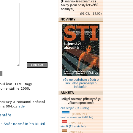
(ITmaniak@seznam.cz)
Nikdy jsem neslyšel větší
nesmysl, ...
(01.03. - 14:05)
NOVINKY
vše co potřebuje vědět o
sexuálně přenosných
oužívat HTML tagy.
infekcích
omentáři je 2000.
ANKETA
Můj přítel/moje přítelkyně je
odkazy a reklamní sdělení.
věkem oproti mně:
r na 004.cz
zde
cca stejně (+/-3 roky)
(10697 hl.)
entáře
trochu starší (o 4-10 let)
(7258 hl.)
.: Svět normálních kluků
starší (11 a víc let)
(7078 hl.)