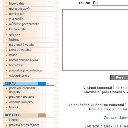
Titulek:
bisexualita
mohu být gay?
coming out
já a rodiče
můžeme porozumět?
kamarádství
gay sex
balírna
partnerské vztahy
krize ve vztahu
kolize
homosexualita a víra
homofobie
průvodce pro pedagogy
odborné práce
ZDRAVÍ
V rámci komentářů nelze p
pohlavně přenosné
choroby
Maximální počet znaků v k
prevence hiv-aids
odborné kontakty
Je zakázáno vkládat do komentářů 
fitness
Pravidla diskuzních fó
REDAKCE
Zobrazit kom
inzerce
pravidla pro veřejnost
Zobrazit článek Už si ne