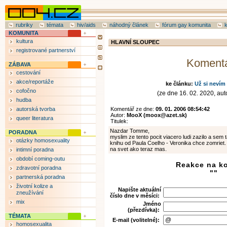
rubriky
témata
hiv/aids
náhodný článek
fórum gay komunita
KOMUNITA
kultura
HLAVNÍ SLOUPEC
registrované partnerství
Koment
ZÁBAVA
cestování
akce/reportáže
ke článku:
Už si nevím 
cofočno
(ze dne 16. 02. 2020, auto
hudba
autorská tvorba
Komentář ze dne:
09. 01. 2006 08:54:42
Autor:
MooX (moox@azet.sk)
queer literatura
Titulek:
Nazdar Tomme,
PORADNA
myslim ze tento pocit viacero ludi zazilo a sem 
otázky homosexuality
knihu od Paula Coelho - Veronika chce zomriet.
na svet ako teraz mas.
intimní poradna
období coming-outu
Reakce na k
zdravotní poradna
""
partnerská poradna
životní kolize a
Napište aktuální
zneužívání
číslo dne v měsíci:
mix
Jméno
(přezdívka):
TÉMATA
E-mail (volitelné):
homosexualita