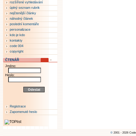
rozšířené vyhledávání
úplný seznam rubrik
nejčtenější články
náhodný článek
poslední komentáře
personalizace
kdo je kdo
kontakty
code 004
copyright
ČTENÁŘ
Jméno:
Heslo:
Registrace
Zapomenuté heslo
©
2001 - 2026 Code