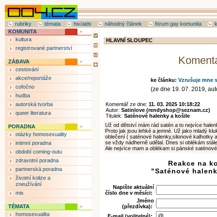
rubriky
témata
hiv/aids
náhodný článek
fórum gay komunita
KOMUNITA
kultura
HLAVNÍ SLOUPEC
registrované partnerství
Koment
ZÁBAVA
cestování
akce/reportáže
ke článku:
Vzrušuje mne s
cofočno
(ze dne 19. 07. 2019, auto
hudba
autorská tvorba
Komentář ze dne:
11. 03. 2025 10:18:22
Autor:
Satinlove (rendyshop@seznam.cz)
queer literatura
Titulek:
Saténové halenky a košile
Už od dětství mám rád satén a to nejvíce halen
PORADNA
Proto jak jsou lehké a jemné. Už jako mladý kl
otázky homosexuality
oblečení ( saténové halenky,silonové kalhotky
se vždy nádherně udělal. Dnes si oblékám stále
intimní poradna
Ale nejvíce mam a oblékam si pánské saténové 
období coming-outu
zdravotní poradna
Reakce na k
partnerská poradna
"Saténové halenk
životní kolize a
zneužívání
Napište aktuální
mix
číslo dne v měsíci:
Jméno
TÉMATA
(přezdívka):
homosexualita
E-mail (volitelné):