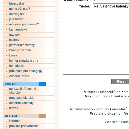
bisexualita
Titulek:
mohu být gay?
coming out
já a rodiče
můžeme porozumět?
kamarádství
gay sex
balírna
partnerské vztahy
krize ve vztahu
kolize
homosexualita a víra
homofobie
průvodce pro pedagogy
odborné práce
ZDRAVÍ
pohlavně přenosné
V rámci komentářů nelze p
choroby
Maximální počet znaků v k
prevence hiv-aids
odborné kontakty
fitness
Je zakázáno vkládat do komentářů 
Pravidla diskuzních fó
REDAKCE
inzerce
Zobrazit kom
pravidla pro veřejnost