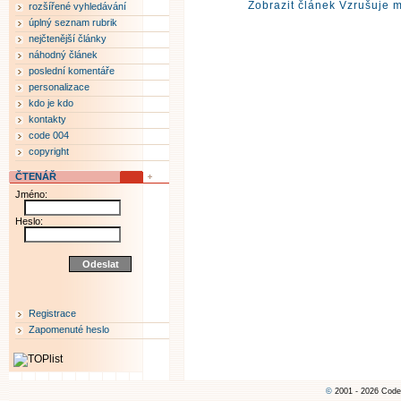
Zobrazit článek Vzrušuje 
rozšířené vyhledávání
úplný seznam rubrik
nejčtenější články
náhodný článek
poslední komentáře
personalizace
kdo je kdo
kontakty
code 004
copyright
ČTENÁŘ
Jméno:
Heslo:
Registrace
Zapomenuté heslo
©
2001 - 2026 Code