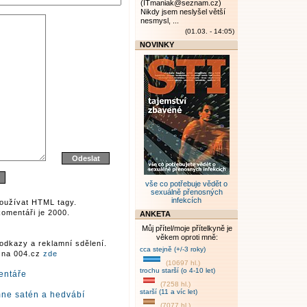
(ITmaniak@seznam.cz)
Nikdy jsem neslyšel větší
nesmysl, ...
(01.03. - 14:05)
NOVINKY
vše co potřebuje vědět o
sexuálně přenosných
infekcích
oužívat HTML tagy.
omentáři je 2000.
ANKETA
Můj přítel/moje přítelkyně je
věkem oproti mně:
odkazy a reklamní sdělení.
cca stejně (+/-3 roky)
r na 004.cz
zde
(10697 hl.)
trochu starší (o 4-10 let)
entáře
(7258 hl.)
starší (11 a víc let)
mne satén a hedvábí
(7077 hl.)