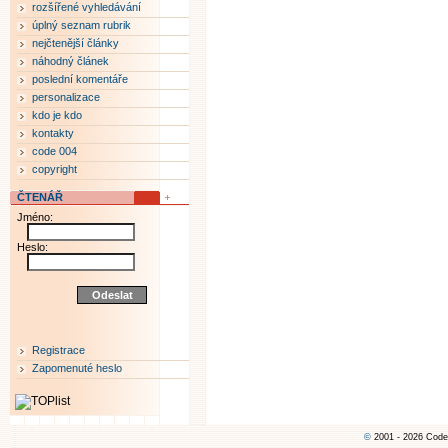
rozšířené vyhledávání
úplný seznam rubrik
nejčtenější články
náhodný článek
poslední komentáře
personalizace
kdo je kdo
kontakty
code 004
copyright
ČTENÁŘ
Jméno:
Heslo:
Registrace
Zapomenuté heslo
©
2001 - 2026 Code