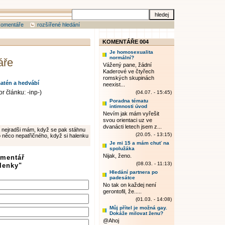
komentáře
rozšířené hledání
KOMENTÁŘE 004
Je homosexualita
normální?
áře
Vážený pane, žádní
Kaderové ve čtyřech
romských skupinách
atén a hedvábí
neexist...
r článku: -inp-)
(04.07. - 15:45)
Poradna tématu
intimnosti úvod
Nevím jak mám vyřešit
svou orientaci uz ve
dvanácti letech jsem z...
 nejradši mám, když se pak stáhnu
(20.05. - 13:15)
o něco nepatřičného, když si halenku
Je mi 15 a mám chuť na
spolužáka
Nijak, ženo.
omentář
(08.03. - 11:13)
lenky"
Hledání partnera po
padesátce
No tak on každej není
gerontofil, že.....
(01.03. - 14:08)
Můj přítel je možná gay.
Dokáže milovat ženu?
@Ahoj