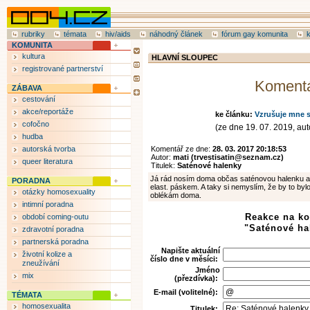
rubriky
témata
hiv/aids
náhodný článek
fórum gay komunita
KOMUNITA
kultura
HLAVNÍ SLOUPEC
registrované partnerství
Koment
ZÁBAVA
cestování
akce/reportáže
ke článku:
Vzrušuje mne s
cofočno
(ze dne 19. 07. 2019, auto
hudba
autorská tvorba
Komentář ze dne:
28. 03. 2017 20:18:53
Autor:
mati (trvestisatin@seznam.cz)
queer literatura
Titulek:
Saténové halenky
Já rád nosím doma občas saténovou halenku a
PORADNA
elast. páskem. A taky si nemyslím, že by to byl
otázky homosexuality
oblékám doma.
intimní poradna
Reakce na k
období coming-outu
"Saténové ha
zdravotní poradna
partnerská poradna
Napište aktuální
životní kolize a
číslo dne v měsíci:
zneužívání
Jméno
mix
(přezdívka):
E-mail (volitelné):
TÉMATA
homosexualita
Titulek: