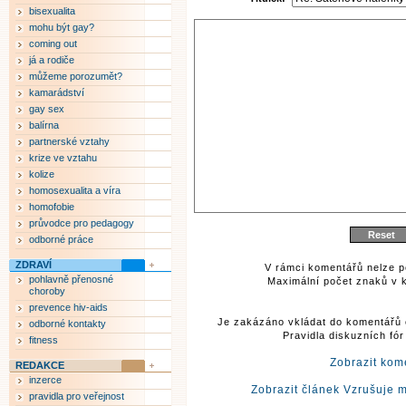
bisexualita
mohu být gay?
coming out
já a rodiče
můžeme porozumět?
kamarádství
gay sex
balírna
partnerské vztahy
krize ve vztahu
kolize
homosexualita a víra
homofobie
průvodce pro pedagogy
odborné práce
ZDRAVÍ
V rámci komentářů nelze p
pohlavně přenosné
Maximální počet znaků v k
choroby
prevence hiv-aids
Je zakázáno vkládat do komentářů 
odborné kontakty
Pravidla diskuzních fó
fitness
Zobrazit kom
REDAKCE
inzerce
Zobrazit článek Vzrušuje 
pravidla pro veřejnost