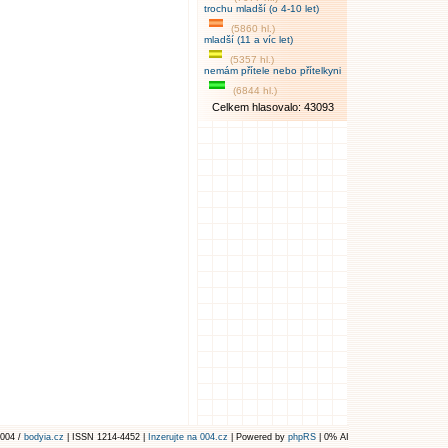
trochu mladší (o 4-10 let)
(5860 hl.)
mladší (11 a víc let)
(5357 hl.)
nemám přítele nebo přítelkyni
(6844 hl.)
Celkem hlasovalo: 43093
004 /
bodyia.cz
| ISSN 1214-4452 |
Inzerujte na 004.cz
| Powered by
phpRS
| 0% AI