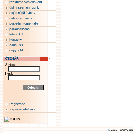
rozšířené vyhledávání
úplný seznam rubrik
nejčtenější články
náhodný článek
poslední komentáře
personalizace
kdo je kdo
kontakty
code 004
copyright
ČTENÁŘ
Jméno:
Heslo:
Registrace
Zapomenuté heslo
©
2001 - 2026 Code