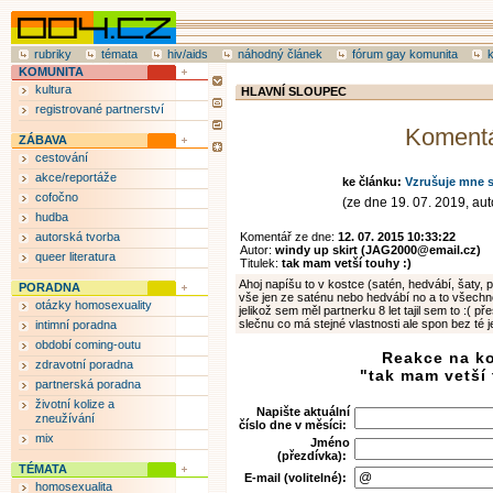
rubriky
témata
hiv/aids
náhodný článek
fórum gay komunita
KOMUNITA
kultura
HLAVNÍ SLOUPEC
registrované partnerství
Koment
ZÁBAVA
cestování
akce/reportáže
ke článku:
Vzrušuje mne s
cofočno
(ze dne 19. 07. 2019, auto
hudba
autorská tvorba
Komentář ze dne:
12. 07. 2015 10:33:22
Autor:
windy up skirt (JAG2000@email.cz)
queer literatura
Titulek:
tak mam vetší touhy :)
Ahoj napíšu to v kostce (satén, hedvábí, šaty, p
PORADNA
vše jen ze saténu nebo hedvábí no a to všechno 
otázky homosexuality
jelikož sem měl partnerku 8 let tajil sem to :( pře
slečnu co má stejné vlastnosti ale spon bez té je
intimní poradna
období coming-outu
Reakce na k
zdravotní poradna
"tak mam vetší 
partnerská poradna
životní kolize a
Napište aktuální
zneužívání
číslo dne v měsíci:
mix
Jméno
(přezdívka):
TÉMATA
E-mail (volitelné):
homosexualita