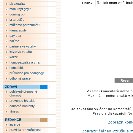
Titulek:
bisexualita
mohu být gay?
coming out
já a rodiče
můžeme porozumět?
kamarádství
gay sex
balírna
partnerské vztahy
krize ve vztahu
kolize
homosexualita a víra
homofobie
průvodce pro pedagogy
odborné práce
ZDRAVÍ
V rámci komentářů nelze p
pohlavně přenosné
choroby
Maximální počet znaků v k
prevence hiv-aids
odborné kontakty
Je zakázáno vkládat do komentářů 
fitness
Pravidla diskuzních fó
REDAKCE
Zobrazit kom
inzerce
pravidla pro veřejnost
Zobrazit článek Vzrušuje 