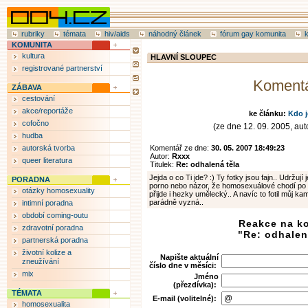
rubriky
témata
hiv/aids
náhodný článek
fórum gay komunita
KOMUNITA
kultura
HLAVNÍ SLOUPEC
registrované partnerství
Koment
ZÁBAVA
cestování
akce/reportáže
ke článku:
Kdo j
cofočno
(ze dne 12. 09. 2005, auto
hudba
autorská tvorba
Komentář ze dne:
30. 05. 2007 18:49:23
Autor:
Rxxx
queer literatura
Titulek:
Re: odhalená těla
Jejda o co Ti jde? :) Ty fotky jsou fajn.. Udržují
PORADNA
porno nebo názor, že homosexuálové chodí po u
otázky homosexuality
přijde i hezky umělecký.. A navíc to fotil můj k
parádně vyzná..
intimní poradna
období coming-outu
Reakce na k
zdravotní poradna
"Re: odhalen
partnerská poradna
životní kolize a
Napište aktuální
zneužívání
číslo dne v měsíci:
mix
Jméno
(přezdívka):
TÉMATA
E-mail (volitelné):
homosexualita