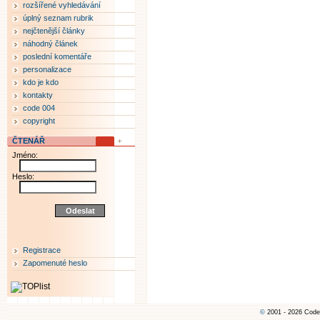
rozšířené vyhledávání
úplný seznam rubrik
nejčtenější články
náhodný článek
poslední komentáře
personalizace
kdo je kdo
kontakty
code 004
copyright
ČTENÁŘ
Jméno:
Heslo:
Registrace
Zapomenuté heslo
©
2001 - 2026 Code