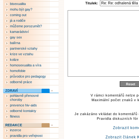
Titulek:
bisexualita
mohu být gay?
coming out
já a rodiče
můžeme porozumět?
kamarádství
gay sex
balírna
partnerské vztahy
krize ve vztahu
kolize
homosexualita a víra
homofobie
průvodce pro pedagogy
odborné práce
ZDRAVÍ
V rámci komentářů nelze p
pohlavně přenosné
choroby
Maximální počet znaků v k
prevence hiv-aids
odborné kontakty
Je zakázáno vkládat do komentářů 
fitness
Pravidla diskuzních fó
REDAKCE
Zobrazit kom
inzerce
pravidla pro veřejnost
Zobrazit článek 