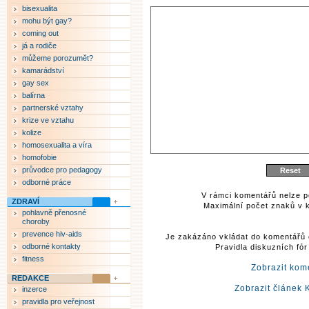
bisexualita
mohu být gay?
coming out
já a rodiče
můžeme porozumět?
kamarádství
gay sex
balírna
partnerské vztahy
krize ve vztahu
kolize
homosexualita a víra
homofobie
průvodce pro pedagogy
odborné práce
V rámci komentářů nelze p
ZDRAVÍ
Maximální počet znaků v k
pohlavně přenosné
choroby
prevence hiv-aids
Je zakázáno vkládat do komentářů 
odborné kontakty
Pravidla diskuzních fó
fitness
Zobrazit kom
REDAKCE
Zobrazit článek 
inzerce
pravidla pro veřejnost