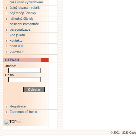
rozšířené vyhledávání
úplný seznam rubrik
nejčtenější články
náhodný článek
poslední komentáře
personalizace
kdo je kdo
kontakty
code 004
copyright
ČTENÁŘ
Jméno:
Heslo:
Registrace
Zapomenuté heslo
©
2001 - 2026 Code