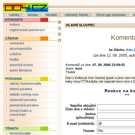
rubriky
témata
hiv/aids
náhodný článek
fórum gay komunita
KOMUNITA
kultura
HLAVNÍ SLOUPEC
registrované partnerství
Koment
ZÁBAVA
cestování
akce/reportáže
ke článku:
Kdo j
cofočno
(ze dne 12. 09. 2005, auto
hudba
autorská tvorba
Komentář ze dne:
07. 09. 2006 23:09:03
Autor:
kure
queer literatura
Titulek:
Dan z Kolina je moc hezkej typek a proc tam mat
PORADNA
naky novy???A kdyby ste napsali neco vice o D
otázky homosexuality
intimní poradna
Reakce na k
období coming-outu
""
zdravotní poradna
partnerská poradna
Napište aktuální
číslo dne v měsíci:
životní kolize a
Jméno
zneužívání
(přezdívka):
mix
E-mail (volitelné):
TÉMATA
Titulek:
homosexualita