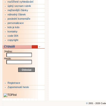
rozšířené vyhledávání
úplný seznam rubrik
nejčtenější články
náhodný článek
poslední komentáře
personalizace
kdo je kdo
kontakty
code 004
copyright
ČTENÁŘ
Jméno:
Heslo:
Registrace
Zapomenuté heslo
©
2001 - 2026 Code