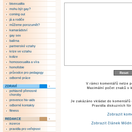
bisexualita
mohu být gay?
coming out
já a rodiče
můžeme porozumět?
kamarádství
gay sex
balírna
partnerské vztahy
krize ve vztahu
kolize
homosexualita a víra
homofobie
průvodce pro pedagogy
odborné práce
V rámci komentářů nelze p
ZDRAVÍ
Maximální počet znaků v k
pohlavně přenosné
choroby
prevence hiv-aids
Je zakázáno vkládat do komentářů 
odborné kontakty
Pravidla diskuzních fó
fitness
Zobrazit kom
REDAKCE
Zobrazit článek Módní
inzerce
pravidla pro veřejnost