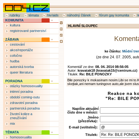
rubriky
témata
hiv/aids
náhodný článek
fórum gay komunita
KOMUNITA
kultura
HLAVNÍ SLOUPEC
registrované partnerství
Koment
ZÁBAVA
cestování
akce/reportáže
ke článku:
Módní tren
cofočno
(ze dne 24. 07. 2005, auto
hudba
autorská tvorba
Komentář ze dne:
08. 04. 2014 08:56:05
Autor:
kravatak18 (kravatak15@centrum.cz)
queer literatura
Titulek:
Re: BILE PONOZKY
Bile ponozky k mokasinam nosim.Libi se mi to.K
PORADNA
skejtak,ani nemam tuningove auto,ale jsem slus
otázky homosexuality
intimní poradna
Reakce na k
období coming-outu
"Re: BILE P
zdravotní poradna
partnerská poradna
Napište aktuální
číslo dne v měsíci:
životní kolize a
Jméno
zneužívání
(přezdívka):
mix
E-mail (volitelné):
TÉMATA
Titulek:
homosexualita