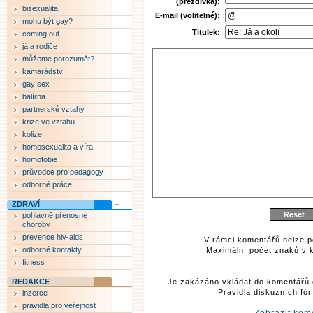
(přezdívka):
bisexualita
E-mail (volitelné):
mohu být gay?
Titulek:
coming out
já a rodiče
můžeme porozumět?
kamarádství
gay sex
balírna
partnerské vztahy
krize ve vztahu
kolize
homosexualita a víra
homofobie
průvodce pro pedagogy
odborné práce
ZDRAVÍ
pohlavně přenosné
choroby
prevence hiv-aids
V rámci komentářů nelze p
odborné kontakty
Maximální počet znaků v k
fitness
REDAKCE
Je zakázáno vkládat do komentářů 
Pravidla diskuzních fó
inzerce
pravidla pro veřejnost