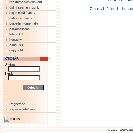
Zobrazit kom
rozšířené vyhledávání
úplný seznam rubrik
Zobrazit článek Homos
nejčtenější články
náhodný článek
poslední komentáře
personalizace
kdo je kdo
kontakty
code 004
copyright
ČTENÁŘ
Jméno:
Heslo:
Registrace
Zapomenuté heslo
©
2001 - 2026 Code