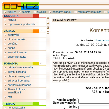
rubriky
témata
hiv/aids
náhodný článek
fórum gay komunita
KOMUNITA
kultura
HLAVNÍ SLOUPEC
registrované partnerství
Koment
ZÁBAVA
cestování
akce/reportáže
ke článku:
Homosexual
cofočno
(ze dne 12. 02. 2019, auto
hudba
autorská tvorba
Komentář ze dne:
08. 10. 2012 14:19:40
Autor:
Pepa
queer literatura
Titulek:
Já a okolí
Ahoj, už od mých 13 let mě to táhne ke kluků ( ny
PORADNA
moji rodiče jsou proti homosexualitě velice zaujat
otázky homosexuality
hlavně specielně dva machírci mi dělají ze živo
sem opravdu gay nebo ne, navíc to nemohu říci
intimní poradna
hlavně díky sestře, která je lesbička, takže v
období coming-outu
nebaví mít tak často zkaženou náladu a necha
za odpověď :)
zdravotní poradna
partnerská poradna
Reakce na k
životní kolize a
"Já a oko
zneužívání
mix
Napište aktuální
číslo dne v měsíci:
TÉMATA
Jméno
homosexualita