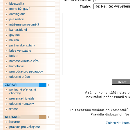
bisexualita
Titulek:
mohu být gay?
coming out
já a rodiče
můžeme porozumět?
kamarádství
gay sex
balírna
partnerské vztahy
krize ve vztahu
kolize
homosexualita a víra
homofobie
průvodce pro pedagogy
odborné práce
ZDRAVÍ
pohlavně přenosné
V rámci komentářů nelze p
choroby
Maximální počet znaků v k
prevence hiv-aids
odborné kontakty
fitness
Je zakázáno vkládat do komentářů 
Pravidla diskuzních fó
REDAKCE
inzerce
Zobrazit kom
pravidla pro veřejnost