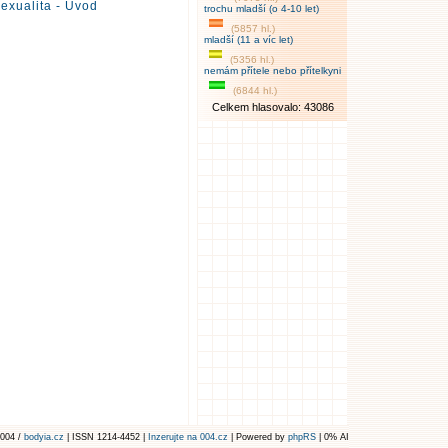
exualita - Úvod
trochu mladší (o 4-10 let)
(5857 hl.)
mladší (11 a víc let)
(5356 hl.)
nemám přítele nebo přítelkyni
(6844 hl.)
Celkem hlasovalo: 43086
004 /
bodyia.cz
| ISSN 1214-4452 |
Inzerujte na 004.cz
| Powered by
phpRS
| 0% AI