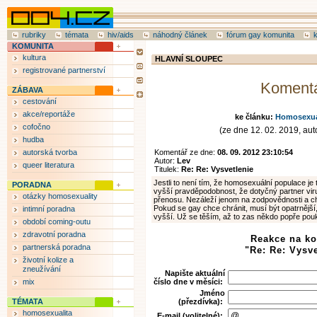
rubriky
témata
hiv/aids
náhodný článek
fórum gay komunita
KOMUNITA
kultura
HLAVNÍ SLOUPEC
registrované partnerství
Koment
ZÁBAVA
cestování
akce/reportáže
ke článku:
Homosexual
cofočno
(ze dne 12. 02. 2019, auto
hudba
autorská tvorba
Komentář ze dne:
08. 09. 2012 23:10:54
Autor:
Lev
queer literatura
Titulek:
Re: Re: Vysvetlenie
Jestli to není tím, že homosexuální populace je
PORADNA
vyšší pravděpodobnost, že dotyčný partner viru
otázky homosexuality
přenosu. Nezáleží jenom na zodpovědnosti a cho
Pokud se gay chce chránit, musí být opatrnější,
intimní poradna
vyšší. Už se těším, až to zas někdo popře po
období coming-outu
zdravotní poradna
Reakce na k
partnerská poradna
"Re: Re: Vysve
životní kolize a
zneužívání
Napište aktuální
mix
číslo dne v měsíci:
Jméno
TÉMATA
(přezdívka):
homosexualita
E-mail (volitelné):