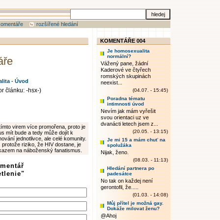
komentáře
rozšířené hledání
KOMENTÁŘE 004
Je homosexualita
normální?
áře
Vážený pane, žádní
Kaderové ve čtyřech
romských skupinách
ita - Úvod
neexist...
r článku: -hsx-)
(04.07. - 15:45)
Poradna tématu
intimnosti úvod
Nevím jak mám vyřešit
svou orientaci uz ve
dvanácti letech jsem z...
 tímto virem více promořena, proto je
(20.05. - 13:15)
s mít bude a tedy může dojít k
vání jednotlivce, ale celé komunity.
Je mi 15 a mám chuť na
 protože riziko, že HIV dostane, je
spolužáka
ukazem na náboženský fanatismus.
Nijak, ženo.
(08.03. - 11:13)
omentář
Hledání partnera po
tlenie"
padesátce
No tak on každej není
gerontofil, že.....
(01.03. - 14:08)
Můj přítel je možná gay.
Dokáže milovat ženu?
@Ahoj