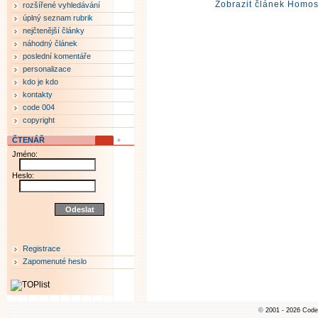
Zobrazit článek Homos
rozšířené vyhledávání
úplný seznam rubrik
nejčtenější články
náhodný článek
poslední komentáře
personalizace
kdo je kdo
kontakty
code 004
copyright
ČTENÁŘ
Jméno:
Heslo:
Registrace
Zapomenuté heslo
©
2001 - 2026 Code