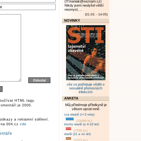
(ITmaniak@seznam.cz)
Nikdy jsem neslyšel větší
nesmysl, ...
(01.03. - 14:05)
NOVINKY
vše co potřebuje vědět o
sexuálně přenosných
infekcích
ANKETA
oužívat HTML tagy.
Můj přítel/moje přítelkyně je
omentáři je 2000.
věkem oproti mně:
cca stejně (+/-3 roky)
odkazy a reklamní sdělení.
(10696 hl.)
r na 004.cz
zde
trochu starší (o 4-10 let)
(7258 hl.)
entáře
starší (11 a víc let)
(7075 hl.)