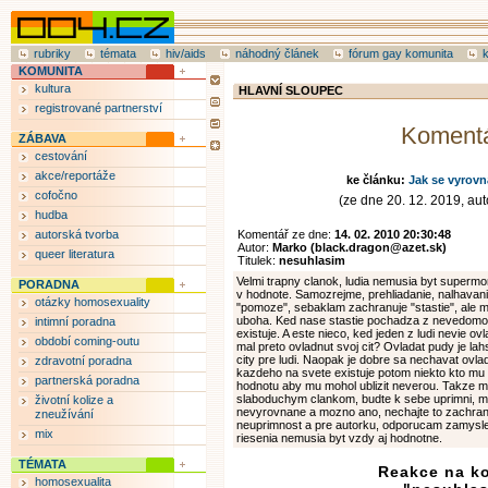
rubriky
témata
hiv/aids
náhodný článek
fórum gay komunita
KOMUNITA
kultura
HLAVNÍ SLOUPEC
registrované partnerství
Koment
ZÁBAVA
cestování
akce/reportáže
ke článku:
Jak se vyrovn
cofočno
(ze dne 20. 12. 2019, auto
hudba
autorská tvorba
Komentář ze dne:
14. 02. 2010 20:30:48
Autor:
Marko (black.dragon@azet.sk)
queer literatura
Titulek:
nesuhlasim
Velmi trapny clanok, ludia nemusia byt supermora
PORADNA
v hodnote. Samozrejme, prehliadanie, nalhavanie
otázky homosexuality
"pomoze", sebaklam zachranuje "stastie", ale m
uboha. Ked nase stastie pochadza z nevedomost
intimní poradna
existuje. A este nieco, ked jeden z ludi nevie o
období coming-outu
mal preto ovladnut svoj cit? Ovladat pudy je lahs
city pre ludi. Naopak je dobre sa nechavat ovla
zdravotní poradna
kazdeho na svete existuje potom niekto kto mu ta
partnerská poradna
hodnotu aby mu mohol ublizit neverou. Takze mili
slaboduchym clankom, budte k sebe uprimni, 
životní kolize a
nevyrovnane a mozno ano, nechajte to zachranit 
zneužívání
neuprimnost a pre autorku, odporucam zamyslen
mix
riesenia nemusia byt vzdy aj hodnotne.
TÉMATA
Reakce na k
homosexualita