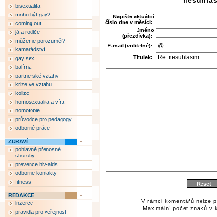
"nesuhla
bisexualita
mohu být gay?
Napište aktuální
číslo dne v měsíci:
coming out
Jméno
já a rodiče
(přezdívka):
můžeme porozumět?
E-mail (volitelné):
kamarádství
Titulek:
gay sex
balírna
partnerské vztahy
krize ve vztahu
kolize
homosexualita a víra
homofobie
průvodce pro pedagogy
odborné práce
ZDRAVÍ
pohlavně přenosné
choroby
prevence hiv-aids
odborné kontakty
fitness
REDAKCE
V rámci komentářů nelze p
inzerce
Maximální počet znaků v k
pravidla pro veřejnost