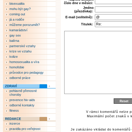
číslo dne v měsíci:
bisexualita
Jméno
mohu být gay?
(přezdívka):
coming out
E-mail (volitelné):
já a rodiče
Titulek:
můžeme porozumět?
kamarádství
gay sex
balírna
partnerské vztahy
krize ve vztahu
kolize
homosexualita a víra
homofobie
průvodce pro pedagogy
odborné práce
ZDRAVÍ
pohlavně přenosné
choroby
prevence hiv-aids
odborné kontakty
fitness
V rámci komentářů nelze p
Maximální počet znaků v k
REDAKCE
inzerce
pravidla pro veřejnost
Je zakázáno vkládat do komentářů 