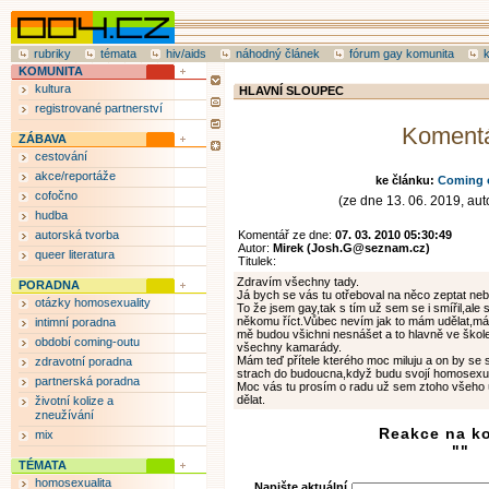
rubriky
témata
hiv/aids
náhodný článek
fórum gay komunita
KOMUNITA
kultura
HLAVNÍ SLOUPEC
registrované partnerství
Koment
ZÁBAVA
cestování
akce/reportáže
ke článku:
Coming 
cofočno
(ze dne 13. 06. 2019, auto
hudba
autorská tvorba
Komentář ze dne:
07. 03. 2010 05:30:49
Autor:
Mirek (Josh.G@seznam.cz)
queer literatura
Titulek:
Zdravím všechny tady.
PORADNA
Já bych se vás tu otřeboval na něco zeptat neb
otázky homosexuality
To že jsem gay,tak s tím už sem se i smířil,ale
někomu říct.Vůbec nevím jak to mám udělat,má
intimní poradna
mě budou všichni nesnášet a to hlavně ve škole
období coming-outu
všechny kamarády.
Mám teď přítele kterého moc miluju a on by se
zdravotní poradna
strach do budoucna,když budu svojí homosexual
partnerská poradna
Moc vás tu prosím o radu už sem ztoho všeho 
dělat.
životní kolize a
zneužívání
Reakce na k
mix
""
TÉMATA
homosexualita
Napište aktuální