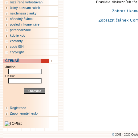
Pravidla diskuzních fó
rozšířené vyhledávání
úplný seznam rubrik
Zobrazit kom
nejčtenější články
náhodný článek
Zobrazit článek Co
poslední komentáře
personalizace
kdo je kdo
kontakty
code 004
copyright
ČTENÁŘ
Jméno:
Heslo:
Registrace
Zapomenuté heslo
©
2001 - 2026 Code