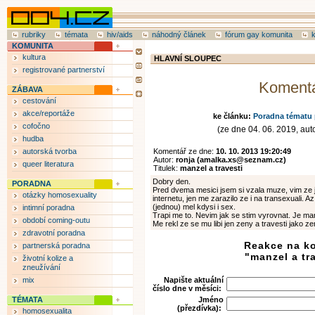
rubriky
témata
hiv/aids
náhodný článek
fórum gay komunita
KOMUNITA
kultura
HLAVNÍ SLOUPEC
registrované partnerství
Koment
ZÁBAVA
cestování
akce/reportáže
ke článku:
Poradna tématu 
cofočno
(ze dne 04. 06. 2019, auto
hudba
autorská tvorba
Komentář ze dne:
10. 10. 2013 19:20:49
Autor:
ronja (amalka.xs@seznam.cz)
queer literatura
Titulek:
manzel a travesti
Dobry den.
PORADNA
Pred dvema mesici jsem si vzala muze, vim ze j
otázky homosexuality
internetu, jen me zarazilo ze i na transexuali. Az
(jednou) mel kdysi i sex.
intimní poradna
Trapi me to. Nevim jak se stim vyrovnat. Je m
období coming-outu
Me rekl ze se mu libi jen zeny a travesti jako ze
zdravotní poradna
Reakce na k
partnerská poradna
"manzel a tr
životní kolize a
zneužívání
mix
Napište aktuální
číslo dne v měsíci:
TÉMATA
Jméno
(přezdívka):
homosexualita