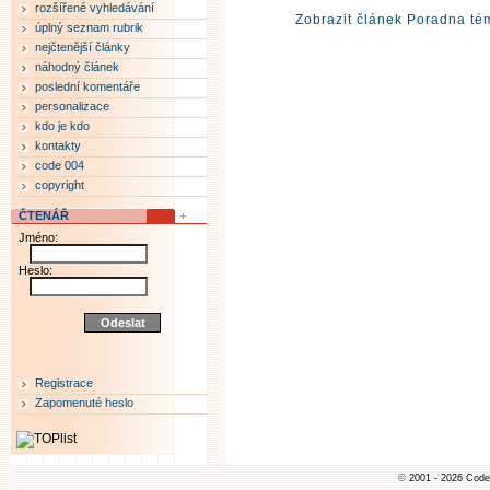
rozšířené vyhledávání
Zobrazit článek Poradna tém
úplný seznam rubrik
nejčtenější články
náhodný článek
poslední komentáře
personalizace
kdo je kdo
kontakty
code 004
copyright
ČTENÁŘ
Jméno:
Heslo:
Registrace
Zapomenuté heslo
©
2001 - 2026 Code