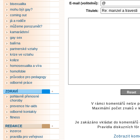
E-mail (volitelné):
bisexualita
mohu být gay?
Titulek:
coming out
já a rodiče
můžeme porozumět?
kamarádství
gay sex
balírna
partnerské vztahy
krize ve vztahu
kolize
homosexualita a víra
homofobie
průvodce pro pedagogy
odborné práce
ZDRAVÍ
pohlavně přenosné
choroby
V rámci komentářů nelze p
prevence hiv-aids
Maximální počet znaků v k
odborné kontakty
fitness
Je zakázáno vkládat do komentářů 
REDAKCE
Pravidla diskuzních fó
inzerce
Zobrazit kom
pravidla pro veřejnost