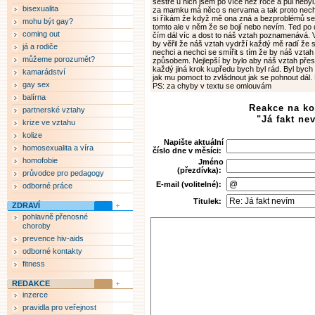
sestře u nich jsem po více než roce a půl neby
bisexualita
za mamku má něco s nervama a tak proto nechce
si říkám že když mě ona zná a bezproblémů s
mohu být gay?
tomto ale v něm že se bojí nebo nevím. Ted po 
coming out
čím dál víc a dost to náš vztah poznamenává. 
by věřil že náš vztah vydrží každý mě radí že se
já a rodiče
nechci a nechci se smířit s tím že by náš vztah
můžeme porozumět?
způsobem. Nejlepší by bylo aby náš vztah přestal
každý jiná krok kupředu bych byl rád. Byl by
kamarádství
jak mu pomoct to zvládnout jak se pohnout dál. 
gay sex
PS: za chyby v textu se omlouvám
balírna
Reakce na k
partnerské vztahy
"Já fakt ne
krize ve vztahu
kolize
Napište aktuální
homosexualita a víra
číslo dne v měsíci:
homofobie
Jméno
(přezdívka):
průvodce pro pedagogy
E-mail (volitelné):
odborné práce
Titulek:
ZDRAVÍ
pohlavně přenosné
choroby
prevence hiv-aids
odborné kontakty
fitness
REDAKCE
inzerce
pravidla pro veřejnost