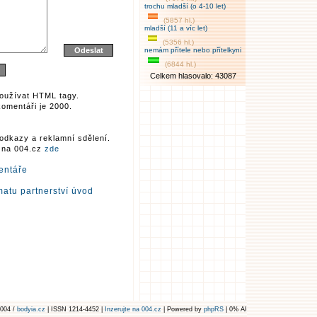
trochu mladší (o 4-10 let)
(5857 hl.)
mladší (11 a víc let)
(5356 hl.)
nemám přítele nebo přítelkyni
(6844 hl.)
Celkem hlasovalo: 43087
oužívat HTML tagy.
omentáři je 2000.
odkazy a reklamní sdělení.
r na 004.cz
zde
entáře
atu partnerství úvod
004 /
bodyia.cz
| ISSN 1214-4452 |
Inzerujte na 004.cz
| Powered by
phpRS
| 0% AI