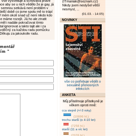
l. Vše vysvětluje a schovává právě
(ITmaniak@seznam.cz)
 aby se u nich vědělo že je gay, já
Nikdy jsem neslyšel větší
e semnou setkává není problém v
nesmysl, ...
delší době co jsme spolu mě to trápí
(01.03. - 14:05)
V mém okolí snad už není nikdo kdo
 máme rozejít. Já ho ale ztratit
NOVINKY
 měl i nadále pokračovat tímto
 ignorovat a takto tajit ale i za
ch vděčný za každou radu pomůcku
Děkuju za jakoukoliv radu.
omentář
vím "
vše co potřebuje vědět o
sexuálně přenosných
infekcích
ANKETA
Můj přítel/moje přítelkyně je
věkem oproti mně:
cca stejně (+/-3 roky)
(10696 hl.)
trochu starší (o 4-10 let)
(7258 hl.)
starší (11 a víc let)
(7076 hl.)