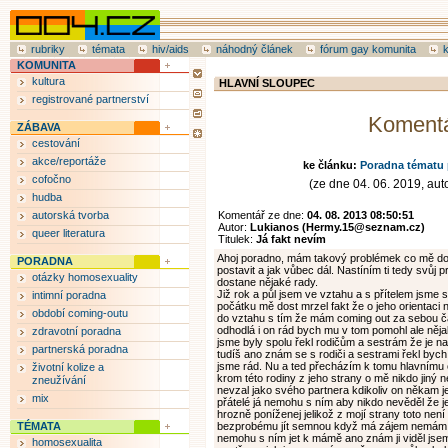
rubriky
témata
hiv/aids
náhodný článek
fórum gay komunita
KOMUNITA
kultura
HLAVNÍ SLOUPEC
registrované partnerství
Koment
ZÁBAVA
cestování
akce/reportáže
ke článku:
Poradna tématu 
cofočno
(ze dne 04. 06. 2019, auto
hudba
autorská tvorba
Komentář ze dne:
04. 08. 2013 08:50:51
Autor:
Lukianos (Hermy.15@seznam.cz)
queer literatura
Titulek:
Já fakt nevím
Ahoj poradno, mám takový problémek co mě do
PORADNA
postavit a jak vůbec dál. Nastíním ti tedy svůj
otázky homosexuality
dostane nějaké rady.
Již rok a půl jsem ve vztahu a s přítelem jsme s
intimní poradna
počátku mě dost mrzel fakt že o jeho orientaci n
období coming-outu
do vztahu s tím že mám coming out za sebou č
odhodlá i on rád bych mu v tom pomohl ale něja
zdravotní poradna
jsme byly spolu řekl rodičům a sestrám že je n
partnerská poradna
tudíš ano znám se s rodiči a sestrami řekl byc
jsme rád. Nu a ted přecházím k tomu hlavnímu 
životní kolize a
krom této rodiny z jeho strany o mě nikdo jiný n
zneužívání
nevzal jako svého partnera kdikoliv on někam je
mix
přátelé já nemohu s ním aby nikdo nevěděl že je
hrozně poníženej jelikož z mojí strany toto nen
TÉMATA
bezprobému jít semnou když má zájem nemám p
nemohu s ním jet k mámě ano znám ji viděl jsem 
homosexualita