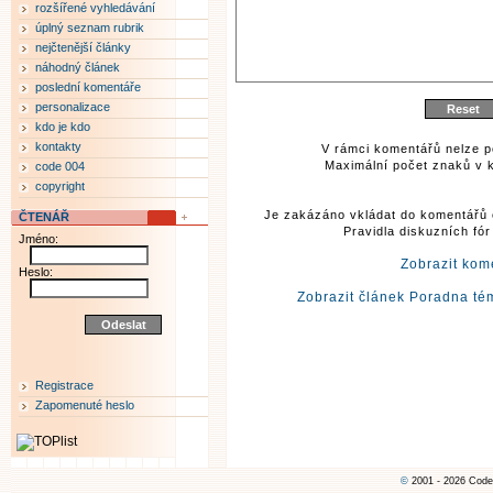
rozšířené vyhledávání
úplný seznam rubrik
nejčtenější články
náhodný článek
poslední komentáře
personalizace
kdo je kdo
kontakty
V rámci komentářů nelze p
Maximální počet znaků v k
code 004
copyright
Je zakázáno vkládat do komentářů 
ČTENÁŘ
Pravidla diskuzních fó
Jméno:
Zobrazit kom
Heslo:
Zobrazit článek Poradna tém
Registrace
Zapomenuté heslo
©
2001 - 2026 Code