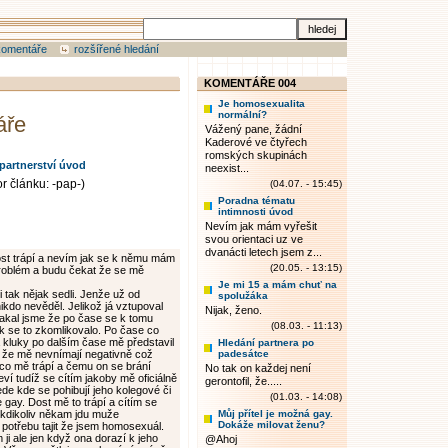
komentáře
rozšířené hledání
KOMENTÁŘE 004
Je homosexualita
normální?
áře
Vážený pane, žádní
Kaderové ve čtyřech
romských skupinách
partnerství úvod
neexist...
r článku: -pap-)
(04.07. - 15:45)
Poradna tématu
intimnosti úvod
Nevím jak mám vyřešit
svou orientaci uz ve
dvanácti letech jsem z...
st trápí a nevím jak se k němu mám
(20.05. - 13:15)
 problém a budu čekat že se mě
Je mi 15 a mám chuť na
i tak nějak sedli. Jenže už od
spolužáka
ikdo nevěděl. Jelikož já vztupoval
Nijak, ženo.
akal jsme že po čase se k tomu
(08.03. - 11:13)
k se to zkomlikovalo. Po čase co
a kluky po dalším čase mě představil
Hledání partnera po
h že mě nevnímají negativně což
padesátce
co mě trápí a čemu on se brání
No tak on každej není
eví tudíž se cítím jakoby mě oficiálně
gerontofil, že.....
de kde se pohibují jeho kolegové či
(01.03. - 14:08)
 gay. Dost mě to trápí a cítím se
í kdikoliv někam jdu muže
Můj přítel je možná gay.
Dokáže milovat ženu?
otřebu tajit že jsem homosexuál.
ji ale jen když ona dorazí k jeho
@Ahoj