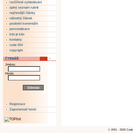
rozšířené vyhledávání
úplný seznam rubrik
nejčtenější články
náhodný článek
poslední komentáře
personalizace
kdo je kdo
kontakty
code 004
copyright
ČTENÁŘ
Jméno:
Heslo:
Registrace
Zapomenuté heslo
©
2001 - 2026 Code