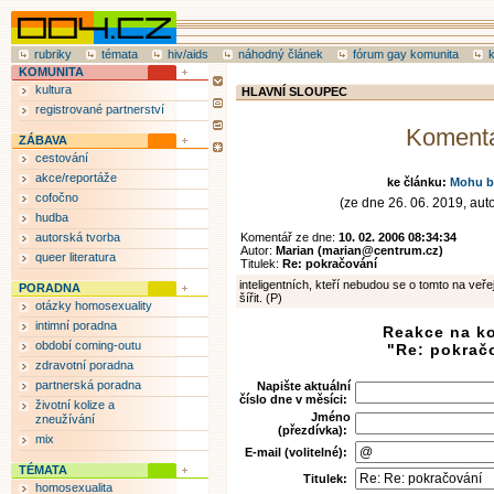
rubriky
témata
hiv/aids
náhodný článek
fórum gay komunita
KOMUNITA
kultura
HLAVNÍ SLOUPEC
registrované partnerství
Koment
ZÁBAVA
cestování
akce/reportáže
ke článku:
Mohu b
cofočno
(ze dne 26. 06. 2019, aut
hudba
autorská tvorba
Komentář ze dne:
10. 02. 2006 08:34:34
Autor:
Marian (marian@centrum.cz)
queer literatura
Titulek:
Re: pokračování
inteligentních, kteří nebudou se o tomto na veře
PORADNA
šířit. (P)
otázky homosexuality
intimní poradna
Reakce na k
období coming-outu
"Re: pokrač
zdravotní poradna
partnerská poradna
Napište aktuální
číslo dne v měsíci:
životní kolize a
Jméno
zneužívání
(přezdívka):
mix
E-mail (volitelné):
TÉMATA
Titulek:
homosexualita