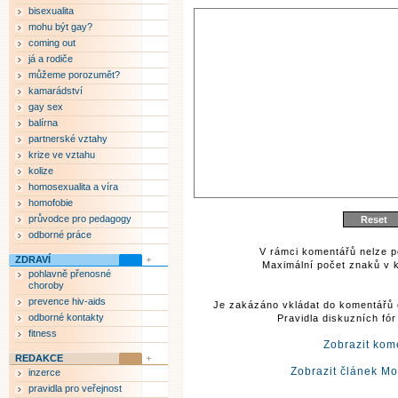
bisexualita
mohu být gay?
coming out
já a rodiče
můžeme porozumět?
kamarádství
gay sex
balírna
partnerské vztahy
krize ve vztahu
kolize
homosexualita a víra
homofobie
průvodce pro pedagogy
odborné práce
V rámci komentářů nelze p
ZDRAVÍ
Maximální počet znaků v k
pohlavně přenosné
choroby
prevence hiv-aids
Je zakázáno vkládat do komentářů 
odborné kontakty
Pravidla diskuzních fó
fitness
Zobrazit kom
REDAKCE
Zobrazit článek M
inzerce
pravidla pro veřejnost