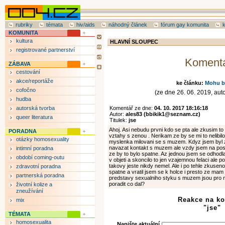
rubriky
témata
hiv/aids
náhodný článek
fórum gay komunita
KOMUNITA
kultura
HLAVNÍ SLOUPEC
registrované partnerství
Koment
ZÁBAVA
cestování
akce/reportáže
ke článku:
Mohu b
cofočno
(ze dne 26. 06. 2019, aut
hudba
autorská tvorba
Komentář ze dne:
04. 10. 2017 18:16:18
Autor:
ales83 (bbikik1@seznam.cz)
queer literatura
Titulek:
jse
Ahoj. Asi nebudu prvni kdo se pta ale zkusim to
PORADNA
vztahy s zenou . Nerikam ze by se mi to nelibilo
otázky homosexuality
myslenka milovani se s muzem. Kdyz jsem byl 
navazat kontakt s muzem ale vzdy jsem na posl
intimní poradna
ze by to bylo spatne. Az jednou jsem se odhod
období coming-outu
v objeti a skoncilo to jen vzajemnou felaci ale p
takovy jeste nikdy nemel. Ale i po tehle zkusenos
zdravotní poradna
spatne a vratil jsem se k holce i presto ze ma
partnerská poradna
predstavy sexualniho styku s muzem jsou pro m
poradit co dal?
životní kolize a
zneužívání
Reakce na k
mix
"jse"
TÉMATA
homosexualita
Napište aktuální