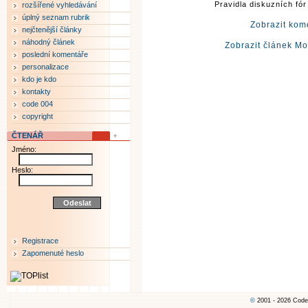
Pravidla diskuzních fó
rozšířené vyhledávání
úplný seznam rubrik
Zobrazit kom
nejčtenější články
náhodný článek
Zobrazit článek M
poslední komentáře
personalizace
kdo je kdo
kontakty
code 004
copyright
ČTENÁŘ
Jméno:
Heslo:
Registrace
Zapomenuté heslo
©
2001 - 2026 Code