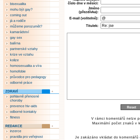
číslo dne v měsíci:
bisexualita
Jméno
mohu být gay?
(přezdívka):
coming out
E-mail (volitelné):
já a rodiče
Titulek:
můžeme porozumět?
kamarádství
gay sex
balírna
partnerské vztahy
krize ve vztahu
kolize
homosexualita a víra
homofobie
průvodce pro pedagogy
odborné práce
ZDRAVÍ
pohlavně přenosné
choroby
prevence hiv-aids
odborné kontakty
fitness
V rámci komentářů nelze p
Maximální počet znaků v k
REDAKCE
inzerce
pravidla pro veřejnost
Je zakázáno vkládat do komentářů 