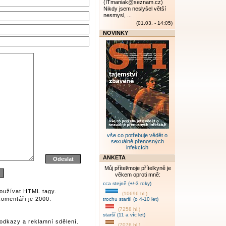
(ITmaniak@seznam.cz)
Nikdy jsem neslyšel větší
nesmysl, ...
(01.03. - 14:05)
NOVINKY
vše co potřebuje vědět o
sexuálně přenosných
infekcích
ANKETA
Můj přítel/moje přítelkyně je
věkem oproti mně:
cca stejně (+/-3 roky)
oužívat HTML tagy.
(10696 hl.)
omentáři je 2000.
trochu starší (o 4-10 let)
(7258 hl.)
starší (11 a víc let)
odkazy a reklamní sdělení.
(7076 hl.)