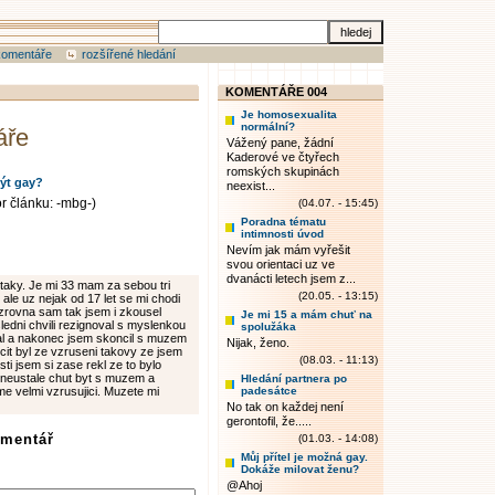
komentáře
rozšířené hledání
KOMENTÁŘE 004
Je homosexualita
normální?
áře
Vážený pane, žádní
Kaderové ve čtyřech
romských skupinách
ýt gay?
neexist...
or článku: -mbg-)
(04.07. - 15:45)
Poradna tématu
intimnosti úvod
Nevím jak mám vyřešit
svou orientaci uz ve
dvanácti letech jsem z...
 taky. Je mi 33 mam za sebou tri
(20.05. - 13:15)
 ale uz nejak od 17 let se mi chodi
zrovna sam tak jsem i zkousel
Je mi 15 a mám chuť na
edni chvili rezignoval s myslenkou
spolužáka
lal a nakonec jsem skoncil s muzem
Nijak, ženo.
ocit byl ze vzruseni takovy ze jsem
(08.03. - 11:13)
ti jsem si zase rekl ze to bylo
m neustale chut byt s muzem a
Hledání partnera po
e velmi vzrusujici. Muzete mi
padesátce
No tak on každej není
gerontofil, že.....
omentář
(01.03. - 14:08)
Můj přítel je možná gay.
Dokáže milovat ženu?
@Ahoj