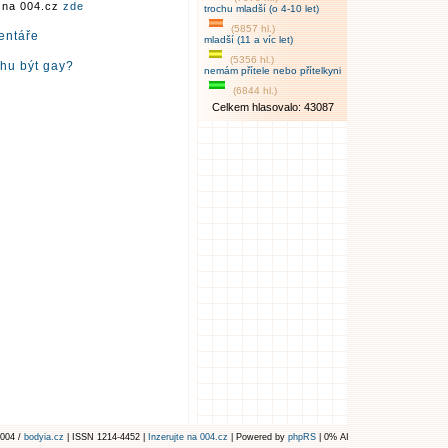
r na 004.cz
zde
trochu mladší (o 4-10 let)
(5857 hl.)
entáře
mladší (11 a víc let)
(5356 hl.)
ohu být gay?
nemám přítele nebo přítelkyni
(6844 hl.)
Celkem hlasovalo: 43087
004 /
bodyia.cz
| ISSN 1214-4452 |
Inzerujte na 004.cz
| Powered by
phpRS
| 0% AI