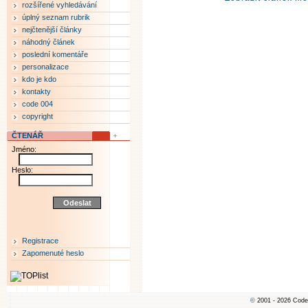
rozšířené vyhledávání
úplný seznam rubrik
nejčtenější články
náhodný článek
poslední komentáře
personalizace
kdo je kdo
kontakty
code 004
copyright
ČTENÁŘ
Jméno:
Heslo:
Registrace
Zapomenuté heslo
©
2001 - 2026 Code