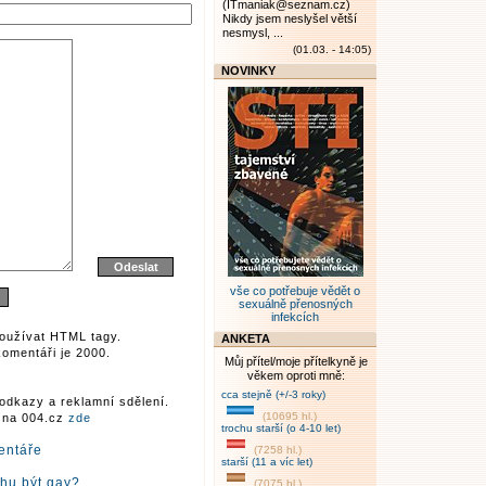
(ITmaniak@seznam.cz)
Nikdy jsem neslyšel větší
nesmysl, ...
(01.03. - 14:05)
NOVINKY
vše co potřebuje vědět o
sexuálně přenosných
infekcích
oužívat HTML tagy.
ANKETA
omentáři je 2000.
Můj přítel/moje přítelkyně je
věkem oproti mně:
cca stejně (+/-3 roky)
odkazy a reklamní sdělení.
(10695 hl.)
r na 004.cz
zde
trochu starší (o 4-10 let)
entáře
(7258 hl.)
starší (11 a víc let)
ohu být gay?
(7075 hl.)