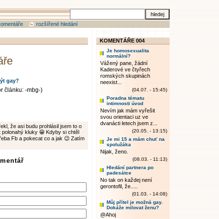
komentáře
rozšířené hledání
KOMENTÁŘE 004
Je homosexualita
normální?
áře
Vážený pane, žádní
Kaderové ve čtyřech
romských skupinách
ýt gay?
neexist...
or článku: -mbg-)
(04.07. - 15:45)
Poradna tématu
intimnosti úvod
Nevím jak mám vyřešit
svou orientaci uz ve
dvanácti letech jsem z...
ekl, že asi budu prohlásil jsem to o
(20.05. - 13:15)
t polonahý kluky 😁 Kdyby si chtěl
řeba Fb a pokecat co a jak 😉 Zatím
Je mi 15 a mám chuť na
spolužáka
Nijak, ženo.
(08.03. - 11:13)
omentář
Hledání partnera po
padesátce
No tak on každej není
gerontofil, že.....
(01.03. - 14:08)
Můj přítel je možná gay.
Dokáže milovat ženu?
@Ahoj