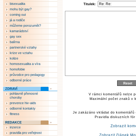
bisexualita
Titulek:
mohu být gay?
coming out
já a rodiče
můžeme porozumět?
kamarádství
gay sex
balírna
partnerské vztahy
krize ve vztahu
kolize
homosexualita a víra
homofobie
průvodce pro pedagogy
odborné práce
ZDRAVÍ
pohlavně přenosné
V rámci komentářů nelze p
choroby
Maximální počet znaků v k
prevence hiv-aids
odborné kontakty
Je zakázáno vkládat do komentářů 
fitness
Pravidla diskuzních fó
REDAKCE
Zobrazit kom
inzerce
pravidla pro veřejnost
Zobrazit článek M