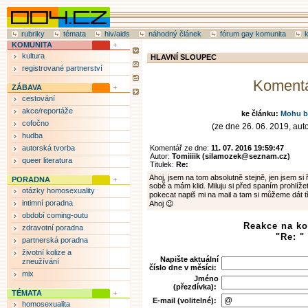
rubriky
témata
hiv/aids
náhodný článek
fórum gay komunita
KOMUNITA
kultura
HLAVNÍ SLOUPEC
registrované partnerství
Koment
ZÁBAVA
cestování
akce/reportáže
ke článku:
Mohu b
cofočno
(ze dne 26. 06. 2019, aut
hudba
autorská tvorba
Komentář ze dne:
11. 07. 2016 19:59:47
Autor:
Tomiiiik (silamozek@seznam.cz)
queer literatura
Titulek:
Re:
Ahoj, jsem na tom absolutně stejně, jen jsem si ř
PORADNA
sobě a mám klid. Miluju si před spaním prohlíže
otázky homosexuality
pokecat napiš mi na mail a tam si můžeme dát t
intimní poradna
Ahoj 😉
období coming-outu
Reakce na k
zdravotní poradna
"Re: "
partnerská poradna
životní kolize a
Napište aktuální
zneužívání
číslo dne v měsíci:
mix
Jméno
(přezdívka):
TÉMATA
E-mail (volitelné):
homosexualita