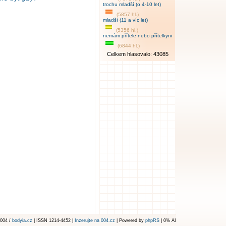
trochu mladší (o 4-10 let)
(5857 hl.)
mladší (11 a víc let)
(5356 hl.)
nemám přítele nebo přítelkyni
(6844 hl.)
Celkem hlasovalo: 43085
004 /
bodyia.cz
| ISSN 1214-4452 |
Inzerujte na 004.cz
| Powered by
phpRS
| 0% AI