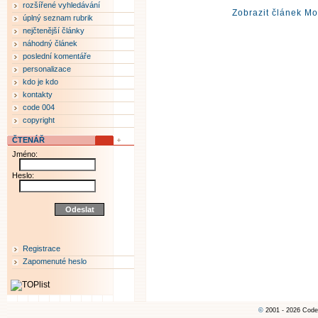
rozšířené vyhledávání
Zobrazit článek M
úplný seznam rubrik
nejčtenější články
náhodný článek
poslední komentáře
personalizace
kdo je kdo
kontakty
code 004
copyright
ČTENÁŘ
Jméno:
Heslo:
Registrace
Zapomenuté heslo
©
2001 - 2026 Code