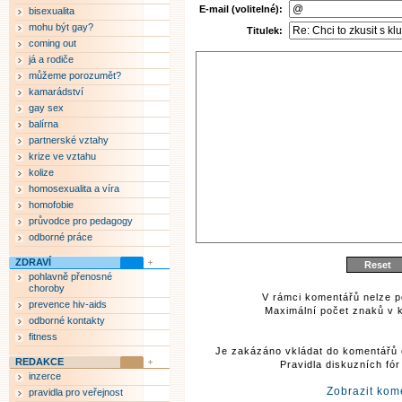
E-mail (volitelné):
bisexualita
mohu být gay?
Titulek:
coming out
já a rodiče
můžeme porozumět?
kamarádství
gay sex
balírna
partnerské vztahy
krize ve vztahu
kolize
homosexualita a víra
homofobie
průvodce pro pedagogy
odborné práce
ZDRAVÍ
pohlavně přenosné
choroby
V rámci komentářů nelze p
prevence hiv-aids
Maximální počet znaků v k
odborné kontakty
fitness
Je zakázáno vkládat do komentářů 
REDAKCE
Pravidla diskuzních fó
inzerce
Zobrazit kom
pravidla pro veřejnost