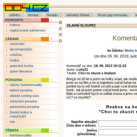
rubriky
témata
hiv/aids
náhodný článek
fórum gay komunita
KOMUNITA
kultura
HLAVNÍ SLOUPEC
registrované partnerství
Koment
ZÁBAVA
cestování
akce/reportáže
ke článku:
Mohu b
cofočno
(ze dne 26. 06. 2019, aut
hudba
autorská tvorba
Komentář ze dne:
18. 09. 2013 19:11:22
Autor:
Luky21
queer literatura
Titulek:
Chci to zkusit s klukem
Ahoj,je mi 16 let a jsem na holky snad, ale nedá
PORADNA
jsme se na film a on si najednou začal šahat na 
otázky homosexuality
pohled na to mě hodně vzrušil a pak vzal druho
honit.. tak já jsem potom začal honit jemu.. ne
intimní poradna
líbilo a rozhodně bych to udělal znova a jemu se
období coming-outu
víc? co myslíte?
zdravotní poradna
Reakce na k
partnerská poradna
"Chci to zkusit
životní kolize a
zneužívání
mix
Napište aktuální
číslo dne v měsíci:
TÉMATA
Jméno
(přezdívka):
homosexualita