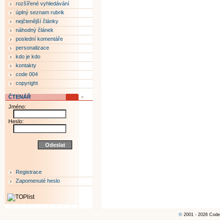
rozšířené vyhledávání
úplný seznam rubrik
nejčtenější články
náhodný článek
poslední komentáře
personalizace
kdo je kdo
kontakty
code 004
copyright
ČTENÁŘ
Jméno:
Heslo:
Registrace
Zapomenuté heslo
©
2001 - 2026 Code