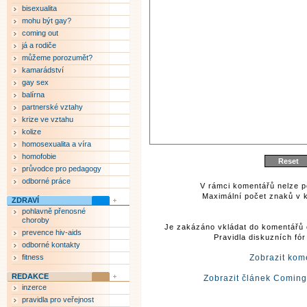
bisexualita
mohu být gay?
coming out
já a rodiče
můžeme porozumět?
kamarádství
gay sex
balírna
partnerské vztahy
krize ve vztahu
kolize
homosexualita a víra
homofobie
průvodce pro pedagogy
odborné práce
V rámci komentářů nelze p
Maximální počet znaků v k
ZDRAVÍ
pohlavně přenosné
choroby
Je zakázáno vkládat do komentářů 
prevence hiv-aids
Pravidla diskuzních fó
odborné kontakty
fitness
Zobrazit kom
REDAKCE
Zobrazit článek Coming 
inzerce
pravidla pro veřejnost