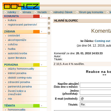
rubriky
témata
hiv/aids
náhodný článek
fórum gay komunita
KOMUNITA
kultura
HLAVNÍ SLOUPEC
registrované partnerství
Koment
ZÁBAVA
cestování
akce/reportáže
ke článku:
Coming out 
cofočno
(ze dne 04. 12. 2019, auto
hudba
autorská tvorba
Komentář ze dne:
20. 01. 2010 14:53:33
Autor:
queer literatura
Titulek:
Z 10,5. A ve 4 % nevěřim.
PORADNA
otázky homosexuality
Reakce na k
intimní poradna
""
období coming-outu
zdravotní poradna
Napište aktuální
partnerská poradna
číslo dne v měsíci:
Jméno
životní kolize a
(přezdívka):
zneužívání
mix
E-mail (volitelné):
Titulek:
TÉMATA
homosexualita