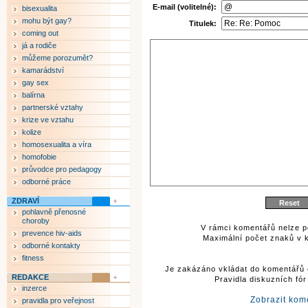
E-mail (volitelné):
bisexualita
mohu být gay?
Titulek:
coming out
já a rodiče
můžeme porozumět?
kamarádství
gay sex
balírna
partnerské vztahy
krize ve vztahu
kolize
homosexualita a víra
homofobie
průvodce pro pedagogy
odborné práce
ZDRAVÍ
pohlavně přenosné
choroby
V rámci komentářů nelze p
prevence hiv-aids
Maximální počet znaků v k
odborné kontakty
fitness
Je zakázáno vkládat do komentářů 
REDAKCE
Pravidla diskuzních fó
inzerce
Zobrazit kom
pravidla pro veřejnost