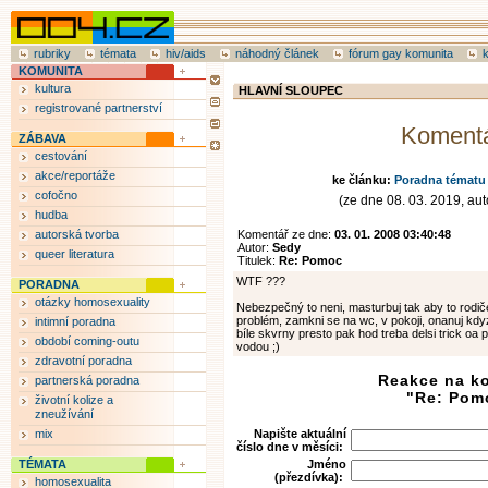
rubriky
témata
hiv/aids
náhodný článek
fórum gay komunita
KOMUNITA
kultura
HLAVNÍ SLOUPEC
registrované partnerství
Koment
ZÁBAVA
cestování
akce/reportáže
ke článku:
Poradna tématu 
cofočno
(ze dne 08. 03. 2019, auto
hudba
autorská tvorba
Komentář ze dne:
03. 01. 2008 03:40:48
Autor:
Sedy
queer literatura
Titulek:
Re: Pomoc
WTF ???
PORADNA
otázky homosexuality
Nebezpečný to neni, masturbuj tak aby to rodiče
problém, zamkni se na wc, v pokoji, onanuj kdy
intimní poradna
bíle skvrny presto pak hod treba delsi trick oa
období coming-outu
vodou ;)
zdravotní poradna
Reakce na k
partnerská poradna
"Re: Pom
životní kolize a
zneužívání
mix
Napište aktuální
číslo dne v měsíci:
TÉMATA
Jméno
(přezdívka):
homosexualita