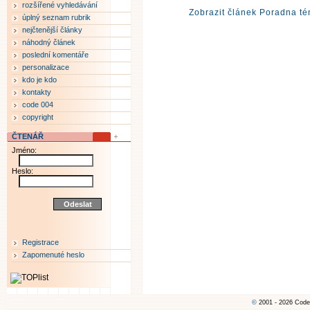
rozšířené vyhledávání
Zobrazit článek Poradna té
úplný seznam rubrik
nejčtenější články
náhodný článek
poslední komentáře
personalizace
kdo je kdo
kontakty
code 004
copyright
ČTENÁŘ
Jméno:
Heslo:
Registrace
Zapomenuté heslo
©
2001 - 2026 Code