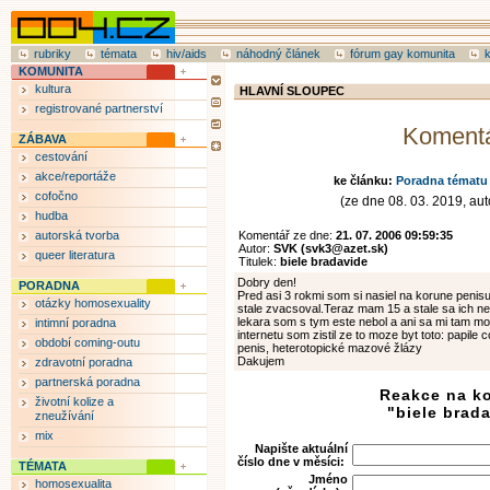
rubriky
témata
hiv/aids
náhodný článek
fórum gay komunita
KOMUNITA
kultura
HLAVNÍ SLOUPEC
registrované partnerství
Koment
ZÁBAVA
cestování
akce/reportáže
ke článku:
Poradna tématu 
cofočno
(ze dne 08. 03. 2019, auto
hudba
autorská tvorba
Komentář ze dne:
21. 07. 2006 09:59:35
Autor:
SVK (svk3@azet.sk)
queer literatura
Titulek:
biele bradavide
Dobry den!
PORADNA
Pred asi 3 rokmi som si nasiel na korune penisu
otázky homosexuality
stale zvacsoval.Teraz mam 15 a stale sa ich ne
lekara som s tym este nebol a ani sa mi tam 
intimní poradna
internetu som zistil ze to moze byt toto: papile c
období coming-outu
penis, heterotopické mazové žlázy
Dakujem
zdravotní poradna
partnerská poradna
Reakce na k
životní kolize a
"biele brad
zneužívání
mix
Napište aktuální
číslo dne v měsíci:
TÉMATA
Jméno
homosexualita