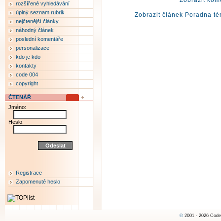
Zobrazit kom
rozšířené vyhledávání
úplný seznam rubrik
Zobrazit článek Poradna té
nejčtenější články
náhodný článek
poslední komentáře
personalizace
kdo je kdo
kontakty
code 004
copyright
ČTENÁŘ
Jméno:
Heslo:
Registrace
Zapomenuté heslo
©
2001 - 2026 Code