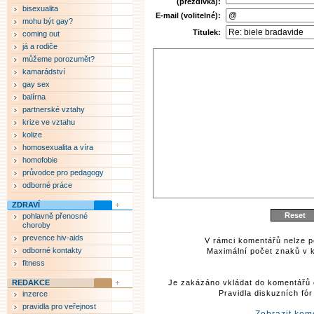
(přezdívka):
bisexualita
E-mail (volitelné):
mohu být gay?
Titulek:
coming out
já a rodiče
můžeme porozumět?
kamarádství
gay sex
balírna
partnerské vztahy
krize ve vztahu
kolize
homosexualita a víra
homofobie
průvodce pro pedagogy
odborné práce
ZDRAVÍ
pohlavně přenosné
choroby
prevence hiv-aids
V rámci komentářů nelze p
odborné kontakty
Maximální počet znaků v k
fitness
REDAKCE
Je zakázáno vkládat do komentářů 
Pravidla diskuzních fó
inzerce
pravidla pro veřejnost