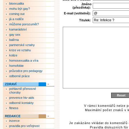
bisexualita
Jméno
(přezdívka):
mohu být gay?
E-mail (volitelné):
coming out
já a rodiče
Titulek:
můžeme porozumět?
kamarádství
gay sex
balírna
partnerské vztahy
krize ve vztahu
kolize
homosexualita a víra
homofobie
průvodce pro pedagogy
odborné práce
ZDRAVÍ
pohlavně přenosné
choroby
prevence hiv-aids
odborné kontakty
V rámci komentářů nelze p
fitness
Maximální počet znaků v k
REDAKCE
inzerce
Je zakázáno vkládat do komentářů 
pravidla pro veřejnost
Pravidla diskuzních fó