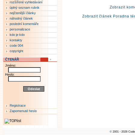
rozšířené vyhledávání
Zobrazit kom
úplný seznam rubrik
nejčtenější články
Zobrazit článek Poradna té
náhodný článek
poslední komentáře
personalizace
kdo je kdo
kontakty
code 004
copyright
ČTENÁŘ
Jméno:
Heslo:
Registrace
Zapomenuté heslo
©
2001 - 2026 Code