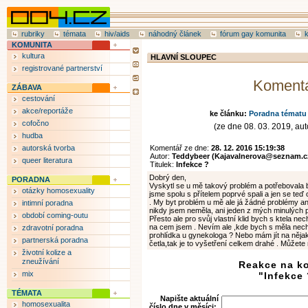
rubriky
témata
hiv/aids
náhodný článek
fórum gay komunita
KOMUNITA
kultura
HLAVNÍ SLOUPEC
registrované partnerství
Koment
ZÁBAVA
cestování
akce/reportáže
ke článku:
Poradna tématu 
cofočno
(ze dne 08. 03. 2019, auto
hudba
autorská tvorba
Komentář ze dne:
28. 12. 2016 15:19:38
Autor:
Teddybeer (Kajavalnerova@seznam.c
queer literatura
Titulek:
Infekce ?
Dobrý den,
PORADNA
Vyskytl se u mě takový problém a potřebovala by
otázky homosexuality
jsme spolu s přítelem poprvé spali a jen se teď 
. My byt problém u mě ale já žádné problémy a
intimní poradna
nikdy jsem neměla, ani jeden z mých minulých 
období coming-outu
Přesto ale pro svůj vlastní klid bych s ktela n
na cem jsem . Nevím ale ,kde bych s měla nechat 
zdravotní poradna
prohlídka u gynekologa ? Nebo mám jít na něja
partnerská poradna
četla,tak je to vyšetření celkem drahé . Můžete 
životní kolize a
zneužívání
Reakce na k
mix
"Infekce 
TÉMATA
Napište aktuální
homosexualita
číslo dne v měsíci: