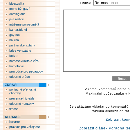
Titulek:
bisexualita
mohu být gay?
coming out
já a rodiče
můžeme porozumět?
kamarádství
gay sex
balírna
partnerské vztahy
krize ve vztahu
kolize
homosexualita a víra
homofobie
průvodce pro pedagogy
odborné práce
ZDRAVÍ
V rámci komentářů nelze p
pohlavně přenosné
choroby
Maximální počet znaků v k
prevence hiv-aids
odborné kontakty
Je zakázáno vkládat do komentářů 
fitness
Pravidla diskuzních fó
REDAKCE
Zobrazit kom
inzerce
pravidla pro veřejnost
Zobrazit článek Poradna té