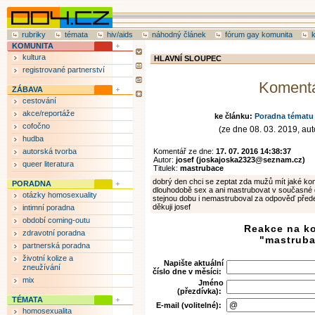
rubriky
témata
hiv/aids
náhodný článek
fórum gay komunita
KOMUNITA
kultura
HLAVNÍ SLOUPEC
registrované partnerství
Koment
ZÁBAVA
cestování
akce/reportáže
ke článku:
Poradna tématu 
cofočno
(ze dne 08. 03. 2019, auto
hudba
autorská tvorba
Komentář ze dne:
17. 07. 2016 14:38:37
Autor:
josef (joskajoska2323@seznam.cz)
queer literatura
Titulek:
mastrubace
dobrý den chci se zeptat zda mužů mít jaké k
PORADNA
dlouhodobě sex a ani mastrubovat v současné
otázky homosexuality
stejnou dobu i nemastruboval za odpověď předem
děkuji josef
intimní poradna
období coming-outu
Reakce na k
zdravotní poradna
"mastrub
partnerská poradna
životní kolize a
Napište aktuální
zneužívání
číslo dne v měsíci:
mix
Jméno
(přezdívka):
TÉMATA
E-mail (volitelné):
homosexualita