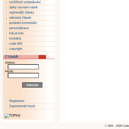
rozšířené vyhledávání
úplný seznam rubrik
nejčtenější články
náhodný článek
poslední komentáře
personalizace
kdo je kdo
kontakty
code 004
copyright
ČTENÁŘ
Jméno:
Heslo:
Registrace
Zapomenuté heslo
©
2001 - 2026 Code