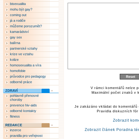
bisexualita
mohu být gay?
coming out
já a rodiče
můžeme porozumět?
kamarádství
gay sex
balírna
partnerské vztahy
krize ve vztahu
kolize
homosexualita a víra
homofobie
průvodce pro pedagogy
odborné práce
V rámci komentářů nelze p
ZDRAVÍ
Maximální počet znaků v k
pohlavně přenosné
choroby
prevence hiv-aids
Je zakázáno vkládat do komentářů 
odborné kontakty
Pravidla diskuzních fó
fitness
Zobrazit kom
REDAKCE
Zobrazit článek Poradna té
inzerce
pravidla pro veřejnost