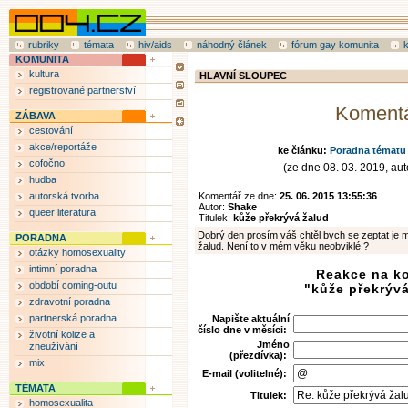
rubriky
témata
hiv/aids
náhodný článek
fórum gay komunita
KOMUNITA
kultura
HLAVNÍ SLOUPEC
registrované partnerství
Koment
ZÁBAVA
cestování
akce/reportáže
ke článku:
Poradna tématu 
cofočno
(ze dne 08. 03. 2019, auto
hudba
autorská tvorba
Komentář ze dne:
25. 06. 2015 13:55:36
Autor:
Shake
queer literatura
Titulek:
kůže překrývá žalud
Dobrý den prosím váš chtěl bych se zeptat je m
PORADNA
žalud. Není to v mém věku neobviklé ?
otázky homosexuality
intimní poradna
Reakce na k
období coming-outu
"kůže překrývá
zdravotní poradna
partnerská poradna
Napište aktuální
číslo dne v měsíci:
životní kolize a
Jméno
zneužívání
(přezdívka):
mix
E-mail (volitelné):
TÉMATA
Titulek:
homosexualita