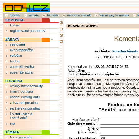
rubriky
témata
hiv/aids
náhodný článek
fórum gay komunita
KOMUNITA
kultura
HLAVNÍ SLOUPEC
registrované partnerství
Koment
ZÁBAVA
cestování
akce/reportáže
ke článku:
Poradna tématu 
cofočno
(ze dne 08. 03. 2019, auto
hudba
autorská tvorba
Komentář ze dne:
22. 01. 2015 17:04:51
Autor:
Glen
queer literatura
Titulek:
Anální sex bez výplachu
Ahoj, jsem heterák, no... asi ne zrovna stopro
PORADNA
nespal, ale chci to zkusit. Mám jednu otázku, vš
otázky homosexuality
výplach, dojít si na záchod a podobně. Copak t
každej sex plánujou hodiny dopředu, řeší jídlo, 
intimní poradna
Neříkejte mi, že neprovozujete žádné rychlovky.
období coming-outu
zdravotní poradna
Reakce na k
partnerská poradna
"Anální sex bez
životní kolize a
zneužívání
Napište aktuální
mix
číslo dne v měsíci:
Jméno
TÉMATA
(přezdívka):
homosexualita
E-mail (volitelné):