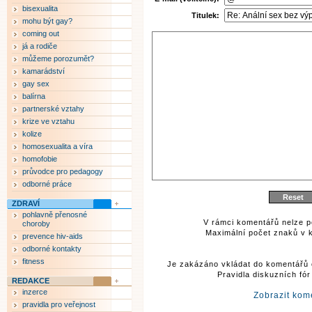
bisexualita
Titulek:
mohu být gay?
coming out
já a rodiče
můžeme porozumět?
kamarádství
gay sex
balírna
partnerské vztahy
krize ve vztahu
kolize
homosexualita a víra
homofobie
průvodce pro pedagogy
odborné práce
ZDRAVÍ
pohlavně přenosné
V rámci komentářů nelze p
choroby
Maximální počet znaků v k
prevence hiv-aids
odborné kontakty
fitness
Je zakázáno vkládat do komentářů 
Pravidla diskuzních fó
REDAKCE
inzerce
Zobrazit kom
pravidla pro veřejnost