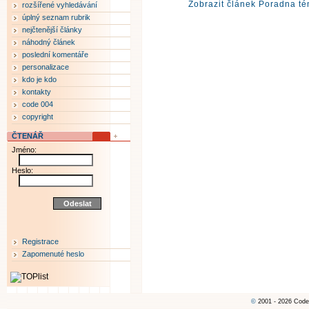
Zobrazit článek Poradna té
rozšířené vyhledávání
úplný seznam rubrik
nejčtenější články
náhodný článek
poslední komentáře
personalizace
kdo je kdo
kontakty
code 004
copyright
ČTENÁŘ
Jméno:
Heslo:
Registrace
Zapomenuté heslo
©
2001 - 2026 Code