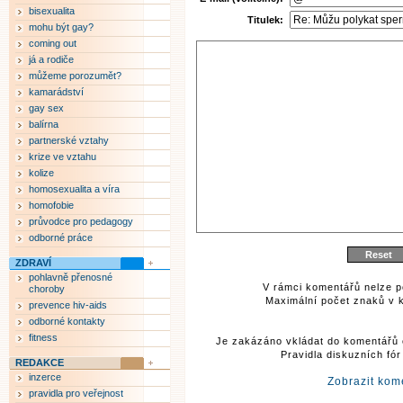
bisexualita
Titulek:
mohu být gay?
coming out
já a rodiče
můžeme porozumět?
kamarádství
gay sex
balírna
partnerské vztahy
krize ve vztahu
kolize
homosexualita a víra
homofobie
průvodce pro pedagogy
odborné práce
ZDRAVÍ
pohlavně přenosné
V rámci komentářů nelze p
choroby
Maximální počet znaků v k
prevence hiv-aids
odborné kontakty
fitness
Je zakázáno vkládat do komentářů 
Pravidla diskuzních fó
REDAKCE
inzerce
Zobrazit kom
pravidla pro veřejnost