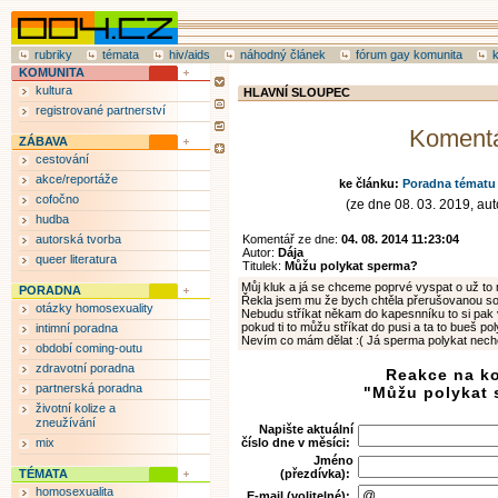
rubriky
témata
hiv/aids
náhodný článek
fórum gay komunita
KOMUNITA
kultura
HLAVNÍ SLOUPEC
registrované partnerství
Koment
ZÁBAVA
cestování
akce/reportáže
ke článku:
Poradna tématu 
cofočno
(ze dne 08. 03. 2019, auto
hudba
autorská tvorba
Komentář ze dne:
04. 08. 2014 11:23:04
Autor:
Dája
queer literatura
Titulek:
Můžu polykat sperma?
Můj kluk a já se chceme poprvé vyspat o už to 
PORADNA
Řekla jsem mu že bych chtěla přerušovanou soul
otázky homosexuality
Nebudu stříkat někam do kapesnníku to si pak 
pokud ti to můžu stříkat do pusi a ta to bueš pol
intimní poradna
Nevím co mám dělat :( Já sperma polykat nechc
období coming-outu
zdravotní poradna
Reakce na k
partnerská poradna
"Můžu polykat
životní kolize a
zneužívání
Napište aktuální
mix
číslo dne v měsíci:
Jméno
TÉMATA
(přezdívka):
homosexualita
E-mail (volitelné):