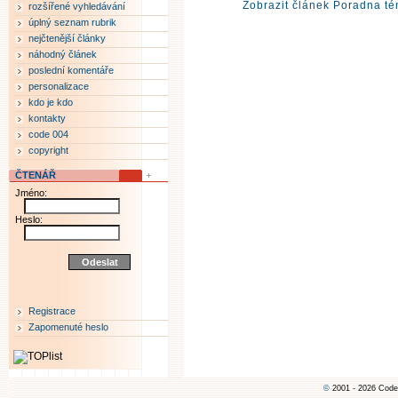
Zobrazit článek Poradna té
rozšířené vyhledávání
úplný seznam rubrik
nejčtenější články
náhodný článek
poslední komentáře
personalizace
kdo je kdo
kontakty
code 004
copyright
ČTENÁŘ
Jméno:
Heslo:
Registrace
Zapomenuté heslo
©
2001 - 2026 Code