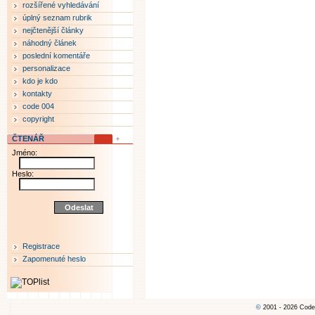
rozšířené vyhledávání
úplný seznam rubrik
nejčtenější články
náhodný článek
poslední komentáře
personalizace
kdo je kdo
kontakty
code 004
copyright
ČTENÁŘ
Jméno:
Heslo:
Registrace
Zapomenuté heslo
©
2001 - 2026 Code