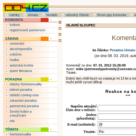
rubriky
témata
hiv/aids
náhodný článek
fórum gay komunita
KOMUNITA
kultura
HLAVNÍ SLOUPEC
registrované partnerství
Koment
ZÁBAVA
cestování
akce/reportáže
ke článku:
Poradna tématu 
cofočno
(ze dne 08. 03. 2019, auto
hudba
autorská tvorba
Komentář ze dne:
07. 01. 2012 15:26:09
Autor:
mike (petrveselypetrveely@seznam.c
queer literatura
Titulek:
Dobrý den chtěl bych se zeptat,je mi 13 let a m
PORADNA
muže ještě vyrust děkuji
otázky homosexuality
intimní poradna
Reakce na k
období coming-outu
""
zdravotní poradna
partnerská poradna
Napište aktuální
číslo dne v měsíci:
životní kolize a
Jméno
zneužívání
(přezdívka):
mix
E-mail (volitelné):
TÉMATA
Titulek:
homosexualita