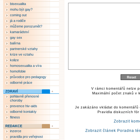
bisexualita
mohu být gay?
coming out
já a rodiče
můžeme porozumět?
kamarádství
gay sex
balírna
partnerské vztahy
krize ve vztahu
kolize
homosexualita a víra
homofobie
průvodce pro pedagogy
odborné práce
V rámci komentářů nelze p
ZDRAVÍ
Maximální počet znaků v k
pohlavně přenosné
choroby
prevence hiv-aids
Je zakázáno vkládat do komentářů 
odborné kontakty
Pravidla diskuzních fó
fitness
Zobrazit kom
REDAKCE
Zobrazit článek Poradna té
inzerce
pravidla pro veřejnost