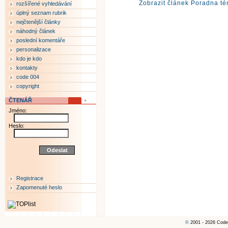
Zobrazit článek Poradna té
rozšířené vyhledávání
úplný seznam rubrik
nejčtenější články
náhodný článek
poslední komentáře
personalizace
kdo je kdo
kontakty
code 004
copyright
ČTENÁŘ
Jméno:
Heslo:
Registrace
Zapomenuté heslo
©
2001 - 2026 Code