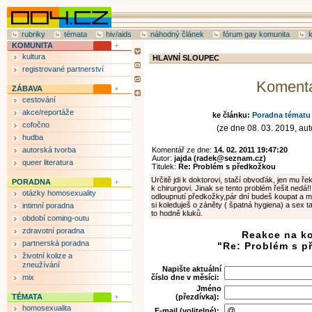
rubriky
témata
hiv/aids
náhodný článek
fórum gay komunita
KOMUNITA
kultura
HLAVNÍ SLOUPEC
registrované partnerství
Koment
ZÁBAVA
cestování
akce/reportáže
ke článku:
Poradna tématu 
cofočno
(ze dne 08. 03. 2019, auto
hudba
autorská tvorba
Komentář ze dne:
14. 02. 2011 19:47:20
Autor:
jajda (radek@seznam.cz)
queer literatura
Titulek:
Re: Problém s předkožkou
Určitě jdi k doktorovi, stačí obvoďák, jen mu ře
PORADNA
k chirurgovi. Jinak se tento problém řešit nedá!! 
otázky homosexuality
odloupnutí předkožky,pár dní budeš koupat a m
si koleduješ o záněty ( špatná hygiena) a sex ta
intimní poradna
to hodně kluků.
období coming-outu
zdravotní poradna
Reakce na k
partnerská poradna
"Re: Problém s p
životní kolize a
zneužívání
Napište aktuální
mix
číslo dne v měsíci:
Jméno
TÉMATA
(přezdívka):
homosexualita
E-mail (volitelné):