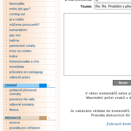
bisexualita
Titulek:
mohu být gay?
coming out
já a rodiče
můžeme porozumět?
kamarádství
gay sex
balírna
partnerské vztahy
krize ve vztahu
kolize
homosexualita a víra
homofobie
průvodce pro pedagogy
odborné práce
ZDRAVÍ
pohlavně přenosné
V rámci komentářů nelze p
choroby
Maximální počet znaků v k
prevence hiv-aids
odborné kontakty
fitness
Je zakázáno vkládat do komentářů 
Pravidla diskuzních fó
REDAKCE
inzerce
Zobrazit kom
pravidla pro veřejnost