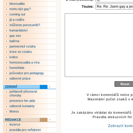
bisexualita
Titulek:
mohu být gay?
coming out
já a rodiče
můžeme porozumět?
kamarádství
gay sex
balírna
partnerské vztahy
krize ve vztahu
kolize
homosexualita a víra
homofobie
průvodce pro pedagogy
odborné práce
ZDRAVÍ
pohlavně přenosné
V rámci komentářů nelze p
choroby
Maximální počet znaků v k
prevence hiv-aids
odborné kontakty
fitness
Je zakázáno vkládat do komentářů 
Pravidla diskuzních fó
REDAKCE
inzerce
Zobrazit kom
pravidla pro veřejnost