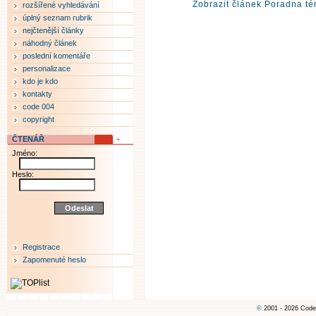
Zobrazit článek Poradna té
rozšířené vyhledávání
úplný seznam rubrik
nejčtenější články
náhodný článek
poslední komentáře
personalizace
kdo je kdo
kontakty
code 004
copyright
ČTENÁŘ
Jméno:
Heslo:
Registrace
Zapomenuté heslo
©
2001 - 2026 Code