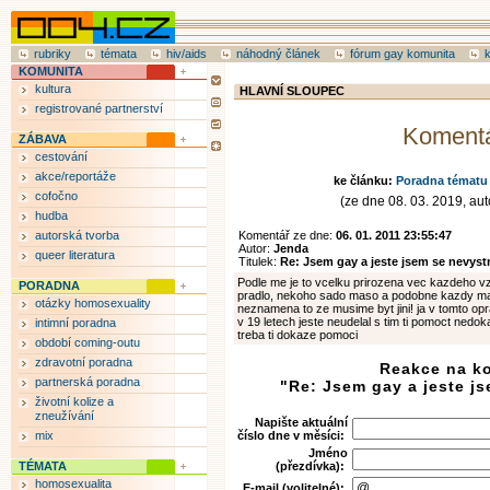
rubriky
témata
hiv/aids
náhodný článek
fórum gay komunita
KOMUNITA
kultura
HLAVNÍ SLOUPEC
registrované partnerství
Koment
ZÁBAVA
cestování
akce/reportáže
ke článku:
Poradna tématu 
cofočno
(ze dne 08. 03. 2019, auto
hudba
autorská tvorba
Komentář ze dne:
06. 01. 2011 23:55:47
Autor:
Jenda
queer literatura
Titulek:
Re: Jsem gay a jeste jsem se nevystr
Podle me je to vcelku prirozena vec kazdeho v
PORADNA
pradlo, nekoho sado maso a podobne kazdy ma
otázky homosexuality
neznamena to ze musime byt jini! ja v tomto opr
v 19 letech jeste neudelal s tim ti pomoct nedo
intimní poradna
treba ti dokaze pomoci
období coming-outu
zdravotní poradna
Reakce na k
partnerská poradna
"Re: Jsem gay a jeste js
životní kolize a
zneužívání
Napište aktuální
mix
číslo dne v měsíci:
Jméno
TÉMATA
(přezdívka):
homosexualita
E-mail (volitelné):