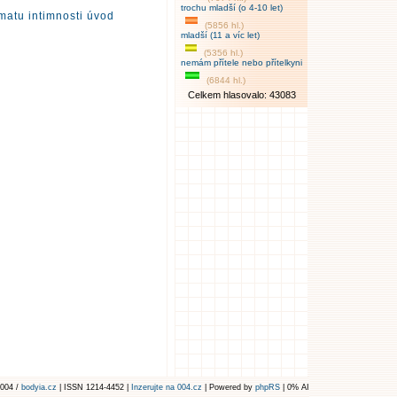
trochu mladší (o 4-10 let)
matu intimnosti úvod
(5856 hl.)
mladší (11 a víc let)
(5356 hl.)
nemám přítele nebo přítelkyni
(6844 hl.)
Celkem hlasovalo: 43083
004 /
bodyia.cz
| ISSN 1214-4452 |
Inzerujte na 004.cz
| Powered by
phpRS
| 0% AI