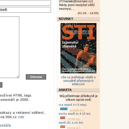
(ITmaniak@seznam.cz)
Nikdy jsem neslyšel větší
nesmysl, ...
(01.03. - 14:05)
NOVINKY
vše co potřebuje vědět o
sexuálně přenosných
infekcích
ANKETA
oužívat HTML tagy.
Můj přítel/moje přítelkyně je
omentáři je 2000.
věkem oproti mně:
cca stejně (+/-3 roky)
(10695 hl.)
odkazy a reklamní sdělení.
trochu starší (o 4-10 let)
r na 004.cz
zde
(7258 hl.)
starší (11 a víc let)
entáře
(7074 hl.)