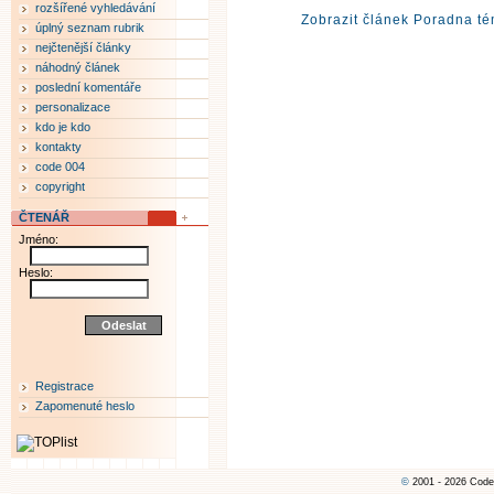
rozšířené vyhledávání
Zobrazit článek Poradna té
úplný seznam rubrik
nejčtenější články
náhodný článek
poslední komentáře
personalizace
kdo je kdo
kontakty
code 004
copyright
ČTENÁŘ
Jméno:
Heslo:
Registrace
Zapomenuté heslo
©
2001 - 2026 Code