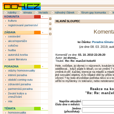
rubriky
témata
hiv/aids
náhodný článek
fórum gay komunita
KOMUNITA
kultura
HLAVNÍ SLOUPEC
registrované partnerství
Koment
ZÁBAVA
cestování
akce/reportáže
ke článku:
Poradna tématu 
cofočno
(ze dne 08. 03. 2019, auto
hudba
autorská tvorba
Komentář ze dne:
03. 10. 2010 22:26:20
Autor:
jsi divnej...
queer literatura
Titulek:
Re: Re: manžel-hebefil
Hele, voštěpe, jsi divnej i v názorech, koukám
PORADNA
odděloval... když půjde k lékaři, co se změní ?
otázky homosexuality
změnit.A věř, každej, kterej je na mladší a mlad
jiné sexuální objekty. A že nějaké dítě by přišlo 
intimní poradna
vězení ? by bolo drvoštěpe potřeba něco si o to
období coming-outu
utříbí to myšlenky i k toleranci, nebo netoleranci
zdravotní poradna
Reakce na k
partnerská poradna
"Re: Re: manžel
životní kolize a
zneužívání
mix
Napište aktuální
číslo dne v měsíci:
TÉMATA
Jméno
(přezdívka):
homosexualita