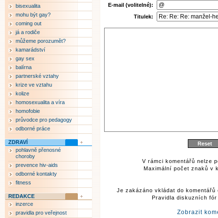
E-mail (volitelné):
bisexualita
mohu být gay?
Titulek:
coming out
já a rodiče
můžeme porozumět?
kamarádství
gay sex
balírna
partnerské vztahy
krize ve vztahu
kolize
homosexualita a víra
homofobie
průvodce pro pedagogy
odborné práce
ZDRAVÍ
pohlavně přenosné
choroby
V rámci komentářů nelze p
prevence hiv-aids
Maximální počet znaků v k
odborné kontakty
fitness
Je zakázáno vkládat do komentářů 
REDAKCE
Pravidla diskuzních fó
inzerce
Zobrazit kom
pravidla pro veřejnost