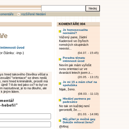
komentáře
rozšířené hledání
KOMENTÁŘE 004
Je homosexualita
normální?
áře
Vážený pane, žádní
Kaderové ve čtyřech
romských skupinách
intimnosti úvod
neexist...
r článku: -inp-)
(04.07. - 15:45)
Poradna tématu
intimnosti úvod
Nevím jak mám vyřešit
svou orientaci uz ve
dvanácti letech jsem z...
 bys hned takového člověka věšal a
(20.05. - 13:15)
 sexuální "orientace" se dnes nedá
é, není hned kriminálník, prostě má
Je mi 15 a mám chuť na
k újmě ? A do ted jako co? to byl ve
spolužáka
m nastudovat, je to na dlouho, ale
Nijak, ženo.
 k jiným lidem.
(08.03. - 11:13)
Hledání partnera po
omentář
padesátce
-hebefil"
No tak on každej není
gerontofil, že.....
(01.03. - 14:08)
Můj přítel je možná gay.
Dokáže milovat ženu?
@Ahoj