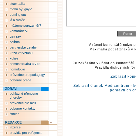
bisexualita
mohu být gay?
coming out
já a rodiče
můžeme porozumět?
kamarádství
gay sex
balírna
V rámci komentářů nelze p
partnerské vztahy
Maximální počet znaků v k
krize ve vztahu
kolize
Je zakázáno vkládat do komentářů 
homosexualita a víra
Pravidla diskuzních fó
homofobie
průvodce pro pedagogy
Zobrazit kom
odborné práce
Zobrazit článek Medicentrum - k
ZDRAVÍ
pohlavních c
pohlavně přenosné
choroby
prevence hiv-aids
odborné kontakty
fitness
REDAKCE
inzerce
pravidla pro veřejnost