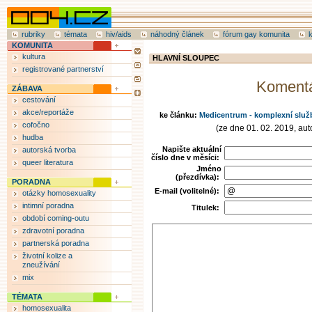
rubriky
témata
hiv/aids
náhodný článek
fórum gay komunita
KOMUNITA
kultura
HLAVNÍ SLOUPEC
registrované partnerství
Koment
ZÁBAVA
cestování
akce/reportáže
ke článku:
Medicentrum - komplexní služb
cofočno
(ze dne 01. 02. 2019, auto
hudba
Napište aktuální
autorská tvorba
číslo dne v měsíci:
queer literatura
Jméno
(přezdívka):
PORADNA
E-mail (volitelné):
otázky homosexuality
intimní poradna
Titulek:
období coming-outu
zdravotní poradna
partnerská poradna
životní kolize a
zneužívání
mix
TÉMATA
homosexualita