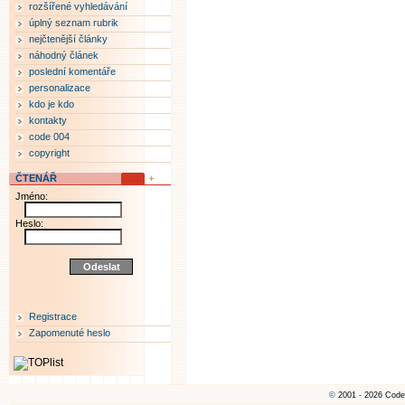
rozšířené vyhledávání
úplný seznam rubrik
nejčtenější články
náhodný článek
poslední komentáře
personalizace
kdo je kdo
kontakty
code 004
copyright
ČTENÁŘ
Jméno:
Heslo:
Registrace
Zapomenuté heslo
©
2001 - 2026 Code