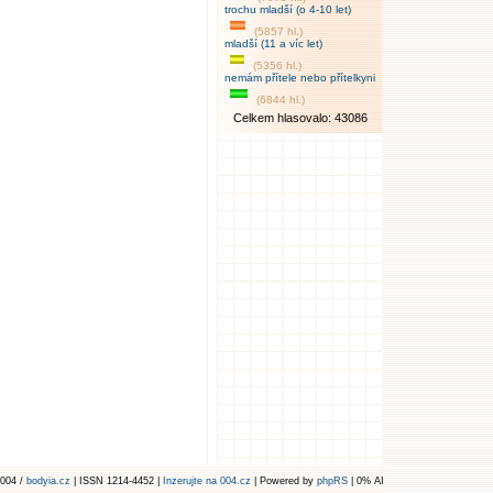
trochu mladší (o 4-10 let)
(5857 hl.)
mladší (11 a víc let)
(5356 hl.)
nemám přítele nebo přítelkyni
(6844 hl.)
Celkem hlasovalo: 43086
004 /
bodyia.cz
| ISSN 1214-4452 |
Inzerujte na 004.cz
| Powered by
phpRS
| 0% AI