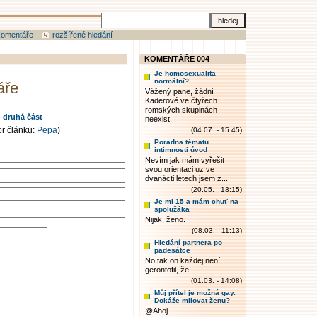
komentáře
rozšířené hledání
KOMENTÁŘE 004
Je homosexualita
normální?
áře
Vážený pane, žádní
Kaderové ve čtyřech
romských skupinách
– druhá část
neexist...
or článku:
Pepa
)
(04.07. - 15:45)
Poradna tématu
intimnosti úvod
Nevím jak mám vyřešit
svou orientaci uz ve
dvanácti letech jsem z...
(20.05. - 13:15)
Je mi 15 a mám chuť na
spolužáka
Nijak, ženo.
(08.03. - 11:13)
Hledání partnera po
padesátce
No tak on každej není
gerontofil, že.....
(01.03. - 14:08)
Můj přítel je možná gay.
Dokáže milovat ženu?
@Ahoj