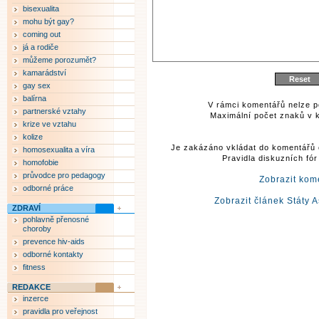
bisexualita
mohu být gay?
coming out
já a rodiče
můžeme porozumět?
kamarádství
gay sex
balírna
V rámci komentářů nelze p
partnerské vztahy
Maximální počet znaků v k
krize ve vztahu
kolize
Je zakázáno vkládat do komentářů 
homosexualita a víra
Pravidla diskuzních fó
homofobie
průvodce pro pedagogy
Zobrazit kom
odborné práce
Zobrazit článek Státy A
ZDRAVÍ
pohlavně přenosné
choroby
prevence hiv-aids
odborné kontakty
fitness
REDAKCE
inzerce
pravidla pro veřejnost