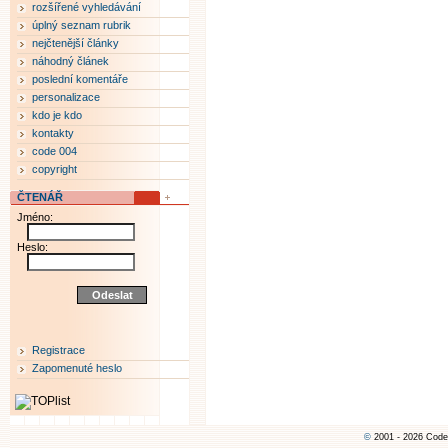
rozšířené vyhledávání
úplný seznam rubrik
nejčtenější články
náhodný článek
poslední komentáře
personalizace
kdo je kdo
kontakty
code 004
copyright
ČTENÁŘ
Jméno:
Heslo:
Registrace
Zapomenuté heslo
©
2001 - 2026 Code