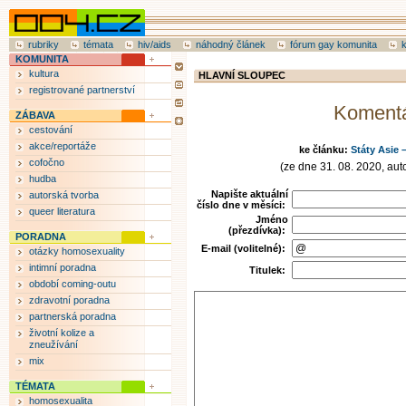
rubriky
témata
hiv/aids
náhodný článek
fórum gay komunita
KOMUNITA
kultura
HLAVNÍ SLOUPEC
registrované partnerství
Koment
ZÁBAVA
cestování
akce/reportáže
ke článku:
Státy Asie 
cofočno
(ze dne 31. 08. 2020, aut
hudba
Napište aktuální
autorská tvorba
číslo dne v měsíci:
queer literatura
Jméno
(přezdívka):
PORADNA
E-mail (volitelné):
otázky homosexuality
intimní poradna
Titulek:
období coming-outu
zdravotní poradna
partnerská poradna
životní kolize a
zneužívání
mix
TÉMATA
homosexualita