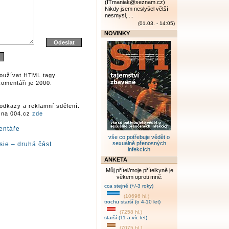
(ITmaniak@seznam.cz)
Nikdy jsem neslyšel větší
nesmysl, ...
(01.03. - 14:05)
NOVINKY
oužívat HTML tagy.
omentáři je 2000.
odkazy a reklamní sdělení.
r na 004.cz
zde
entáře
vše co potřebuje vědět o
sexuálně přenosných
sie – druhá část
infekcích
ANKETA
Můj přítel/moje přítelkyně je
věkem oproti mně:
cca stejně (+/-3 roky)
(10696 hl.)
trochu starší (o 4-10 let)
(7258 hl.)
starší (11 a víc let)
(7075 hl.)