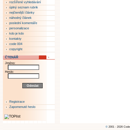
rozšířené vyhledávání
úplný seznam rubrik
nejčtenější články
náhodný článek
poslední komentáře
personalizace
kdo je kdo
kontakty
code 004
copyright
ČTENÁŘ
Jméno:
Heslo:
Registrace
Zapomenuté heslo
©
2001 - 2026 Code