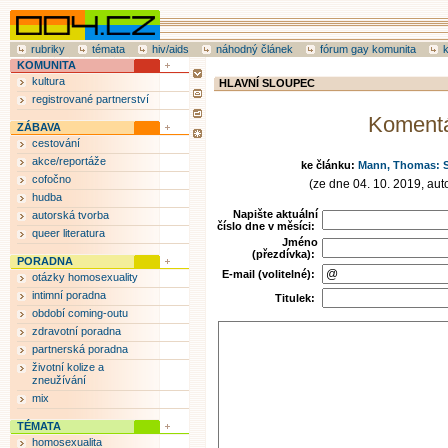
rubriky
témata
hiv/aids
náhodný článek
fórum gay komunita
KOMUNITA
kultura
HLAVNÍ SLOUPEC
registrované partnerství
Koment
ZÁBAVA
cestování
akce/reportáže
ke článku:
Mann, Thomas: S
cofočno
(ze dne 04. 10. 2019, aut
hudba
Napište aktuální
autorská tvorba
číslo dne v měsíci:
queer literatura
Jméno
(přezdívka):
PORADNA
E-mail (volitelné):
otázky homosexuality
intimní poradna
Titulek:
období coming-outu
zdravotní poradna
partnerská poradna
životní kolize a
zneužívání
mix
TÉMATA
homosexualita