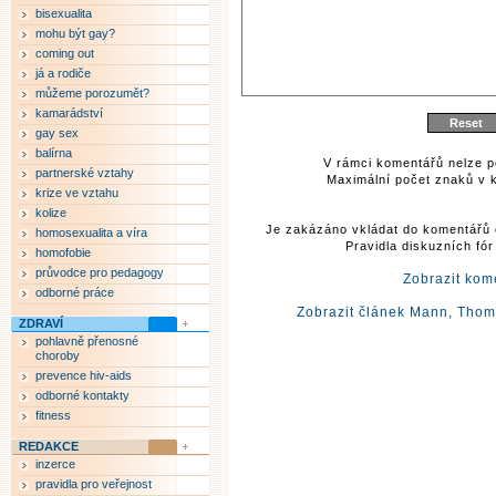
bisexualita
mohu být gay?
coming out
já a rodiče
můžeme porozumět?
kamarádství
gay sex
balírna
V rámci komentářů nelze p
partnerské vztahy
Maximální počet znaků v k
krize ve vztahu
kolize
Je zakázáno vkládat do komentářů 
homosexualita a víra
Pravidla diskuzních fó
homofobie
průvodce pro pedagogy
Zobrazit kom
odborné práce
Zobrazit článek Mann, Thom
ZDRAVÍ
pohlavně přenosné
choroby
prevence hiv-aids
odborné kontakty
fitness
REDAKCE
inzerce
pravidla pro veřejnost