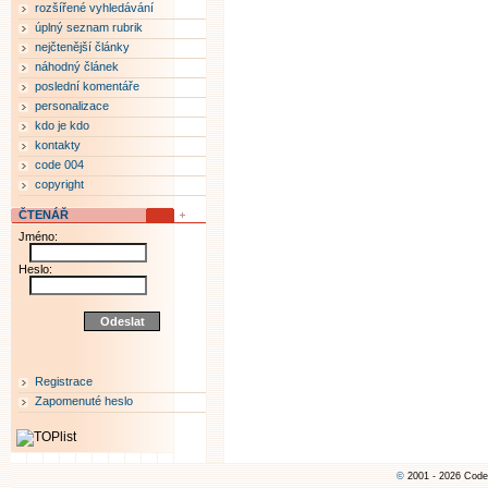
rozšířené vyhledávání
úplný seznam rubrik
nejčtenější články
náhodný článek
poslední komentáře
personalizace
kdo je kdo
kontakty
code 004
copyright
ČTENÁŘ
Jméno:
Heslo:
Registrace
Zapomenuté heslo
©
2001 - 2026 Code