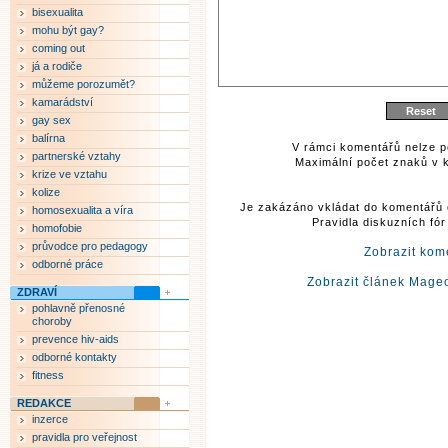
bisexualita
mohu být gay?
coming out
já a rodiče
můžeme porozumět?
kamarádství
gay sex
balírna
V rámci komentářů nelze p
partnerské vztahy
Maximální počet znaků v k
krize ve vztahu
kolize
Je zakázáno vkládat do komentářů 
homosexualita a víra
Pravidla diskuzních fó
homofobie
průvodce pro pedagogy
Zobrazit kom
odborné práce
Zobrazit článek Mage
ZDRAVÍ
pohlavně přenosné
choroby
prevence hiv-aids
odborné kontakty
fitness
REDAKCE
inzerce
pravidla pro veřejnost