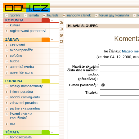
rubriky
témata
hiv/aids
náhodný článek
fórum gay komunita
KOMUNITA
kultura
HLAVNÍ SLOUPEC
registrované partnerství
Koment
ZÁBAVA
cestování
akce/reportáže
ke článku:
Mageo mee
cofočno
(ze dne 04. 12. 2000, auto
hudba
Napište aktuální
autorská tvorba
číslo dne v měsíci:
queer literatura
Jméno
(přezdívka):
PORADNA
E-mail (volitelné):
otázky homosexuality
intimní poradna
Titulek:
období coming-outu
zdravotní poradna
partnerská poradna
životní kolize a
zneužívání
mix
TÉMATA
homosexualita