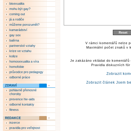
bisexualita
mohu být gay?
coming out
já a rodiče
můžeme porozumět?
kamarádství
gay sex
balírna
V rámci komentářů nelze p
partnerské vztahy
Maximální počet znaků v k
krize ve vztahu
kolize
Je zakázáno vkládat do komentářů 
homosexualita a víra
Pravidla diskuzních fó
homofobie
průvodce pro pedagogy
Zobrazit kom
odborné práce
Zobrazit článek Jsem be
ZDRAVÍ
pohlavně přenosné
choroby
prevence hiv-aids
odborné kontakty
fitness
REDAKCE
inzerce
pravidla pro veřejnost