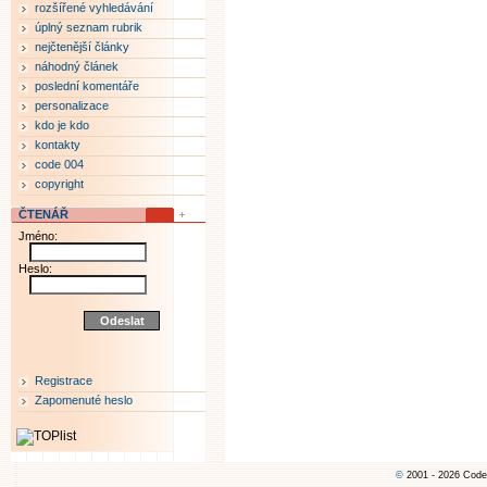
rozšířené vyhledávání
úplný seznam rubrik
nejčtenější články
náhodný článek
poslední komentáře
personalizace
kdo je kdo
kontakty
code 004
copyright
ČTENÁŘ
Jméno:
Heslo:
Registrace
Zapomenuté heslo
©
2001 - 2026 Code