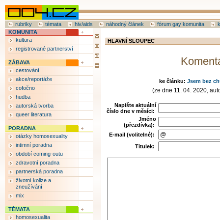
rubriky
témata
hiv/aids
náhodný článek
fórum gay komunita
KOMUNITA
kultura
HLAVNÍ SLOUPEC
registrované partnerství
Koment
ZÁBAVA
cestování
akce/reportáže
ke článku:
Jsem bez chu
cofočno
(ze dne 11. 04. 2020, auto
hudba
Napište aktuální
autorská tvorba
číslo dne v měsíci:
queer literatura
Jméno
(přezdívka):
PORADNA
E-mail (volitelné):
otázky homosexuality
intimní poradna
Titulek:
období coming-outu
zdravotní poradna
partnerská poradna
životní kolize a
zneužívání
mix
TÉMATA
homosexualita